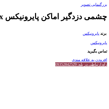
بزرگنمایی تصویر
چشمی دزدگیر اماکن پایرونیکس Pyronix
برند
پایرونیکس
پایرونیکس
تماس بگیرید
افزودن به علاقه مندی
راه ارتباطی در بله: 09352842529