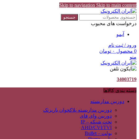
Skip to navigation
Skip to main content
جستجو
درخواست های محبوب
آیمو
ورود / ثبت نام
0
محصول
۰
تومان
منو
34003719
دسته بندی کالاها
دوربین مداربسته
دوربین مداربسته پلاکخوان باریزتک
دوربین وای فای
تحت شبکه – IP
AHD/CVI/TVI
بولت – Bullet