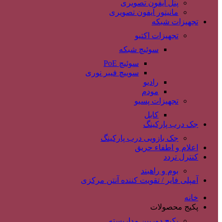
پنل آیفون تصویری
مانیتور آیفون تصویری
تجهیزات شبکه
تجهیزات اکتیو
سوئیچ شبکه
سوئیچ PoE
سوییچ فیبر نوری
رادیو
مودم
تجهیزات پسیو
کابل
جک درب پارکینگ
جک بازویی درب پارکینگ
اعلام و اطفاء حریق
کنترل تردد
بوم و راهبند
آمپلی فایر / تقویت کننده آنتن مرکزی
خانه
پکیج محصولات
پکیج دوربین مداربسته