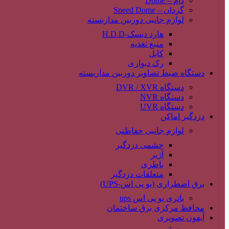
دام – Dome
گردان – Speed Dome
لوازم جانبی دوربین مداربسته
هارد دیسک-H.D.D
منبع تغذیه
کابل
رک دیواری
دستگاه ضبط تصاویر دوربین مداربسته
دستگاه DVR / XVR
دستگاه NVR
دستگاه UVR
دزدگیر اماکن
لوازم جانبی حفاظتی
چشمی دزدگیر
آژیر
باطری
متعلقات دزدگیر
برق اضطراری (یو پی اس-UPS)
باتری یو پی اس ups
محافظ مرکزی برق ساختمان
آیفون تصویری