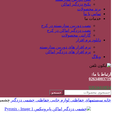
پکیج دزدگیر اماکن
برند محصولات
تماس با ما
خدمات ما
نصب دوربین مداربسته در کرج
نصب دزدگیر اماکن در کرج
گارانتی محصولات
دانلود نرم افزار
نرم افزار های دوربین مداربسته
نرم افزار های دزدگیر اماکن
وبلاگ
ارتباط با ما:
02634003719
02634416834
جستجو
خانه
سیستمهای حفاظتی
لوازم جانبی حفاظتی
چشمی دزدگیر
چشمی دز