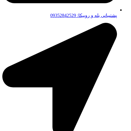
پشتیبانی بله و روبیکا: 09352842529