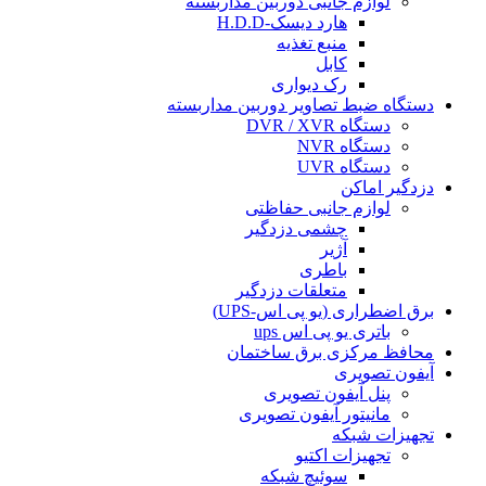
لوازم جانبی دوربین مداربسته
هارد دیسک-H.D.D
منبع تغذیه
کابل
رک دیواری
دستگاه ضبط تصاویر دوربین مداربسته
دستگاه DVR / XVR
دستگاه NVR
دستگاه UVR
دزدگیر اماکن
لوازم جانبی حفاظتی
چشمی دزدگیر
آژیر
باطری
متعلقات دزدگیر
برق اضطراری (یو پی اس-UPS)
باتری یو پی اس ups
محافظ مرکزی برق ساختمان
آیفون تصویری
پنل آیفون تصویری
مانیتور آیفون تصویری
تجهیزات شبکه
تجهیزات اکتیو
سوئیچ شبکه