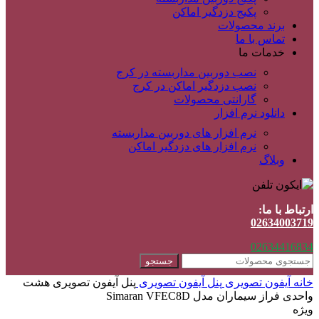
پکیج دزدگیر اماکن
برند محصولات
تماس با ما
خدمات ما
نصب دوربین مداربسته در کرج
نصب دزدگیر اماکن در کرج
گارانتی محصولات
دانلود نرم افزار
نرم افزار های دوربین مداربسته
نرم افزار های دزدگیر اماکن
وبلاگ
ارتباط با ما:
02634003719
02634416834
جستجو
خانه
آیفون تصویری
پنل آیفون تصویری
پنل آیفون تصویری هشت
واحدی فراز سیماران مدل Simaran VFEC8D
ویژه