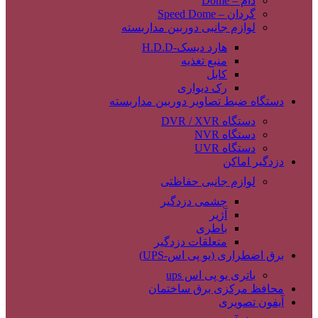
دام – Dome
گردان – Speed Dome
لوازم جانبی دوربین مداربسته
هارد دیسک-H.D.D
منبع تغذیه
کابل
رک دیواری
دستگاه ضبط تصاویر دوربین مداربسته
دستگاه DVR / XVR
دستگاه NVR
دستگاه UVR
دزدگیر اماکن
لوازم جانبی حفاظتی
چشمی دزدگیر
آژیر
باطری
متعلقات دزدگیر
برق اضطراری (یو پی اس-UPS)
باتری یو پی اس ups
محافظ مرکزی برق ساختمان
آیفون تصویری