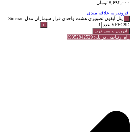
۷,۶۹۲,۰۰۰
تومان
افزودن به علاقه مندی
پنل آیفون تصویری هشت واحدی فراز سیماران مدل Simaran
VFEC8D عدد
افزودن به سبد خرید
راه ارتباطی در بله: 09352842529