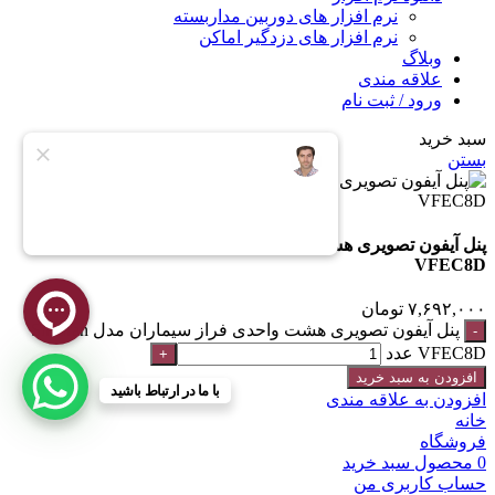
نرم افزار های دوربین مداربسته
نرم افزار های دزدگیر اماکن
وبلاگ
علاقه مندی
ورود / ثبت نام
سبد خرید
بستن
پنل آیفون تصویری هشت واحدی فراز سیماران مدل Simaran
VFEC8D
۷,۶۹۲,۰۰۰
تومان
پنل آیفون تصویری هشت واحدی فراز سیماران مدل Simaran
VFEC8D عدد
افزودن به سبد خرید
با ما در ارتباط باشید
افزودن به علاقه مندی
خانه
فروشگاه
0
محصول
سبد خرید
حساب کاربری من