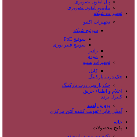
پنل آیفون تصویری
مانیتور آیفون تصویری
تجهیزات شبکه
تجهیزات اکتیو
سوئیچ شبکه
سوئیچ PoE
سوییچ فیبر نوری
رادیو
مودم
تجهیزات پسیو
کابل
جک درب پارکینگ
جک بازویی درب پارکینگ
اعلام و اطفاء حریق
کنترل تردد
بوم و راهبند
آمپلی فایر / تقویت کننده آنتن مرکزی
خانه
پکیج محصولات
پکیج دوربین مداربسته