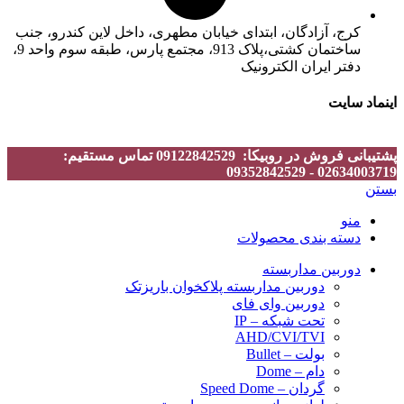
کرج، آزادگان، ابتدای خیابان مطهری، داخل لاین کندرو، جنب
ساختمان کشتی،پلاک 913، مجتمع پارس، طبقه سوم واحد 9،
دفتر ایران الکترونیک
اینماد سایت
پشتیبانی فروش در روبیکا: 09122842529 تماس مستقیم:
02634003719 - 09352842529
بستن
منو
دسته بندی محصولات
دوربین مداربسته
دوربین مداربسته پلاکخوان باریزتک
دوربین وای فای
تحت شبکه – IP
AHD/CVI/TVI
بولت – Bullet
دام – Dome
گردان – Speed Dome