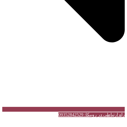
راه ارتباطی در روبیکا: 09352842529