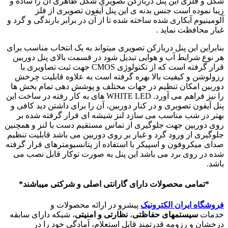
شکل و فلزی این پنل دربازکن تصویری شکل ظاهری آن را ساده و
زیبا نموده است جنس بدنه ی این پنل آیفون تصویری از فلز
آلومینیوم آبکاری شده ساخته شده تا از آن در برابر بارندگی و گرد و
غبار محافظت نماید .
بنابراین این پنل دربازکن تصویری میتواند به یک انتخاب مناسب برای
هر نوع شرایط آب و هوایی تبدیل شود در قسمت بالای پنل دوربین
قرار گرفته است که از تکنولوژی CMOS جهت ثبت تصاویری با
رزولوشن و کیفیت بالا بهره گرفته است به علاوه قابلیت چرخش
دوربین امکان تنظیم در جهات مختلف و پوشش دهی تمام بخش ها
را نیز فراهم می آورد. WHITE LED های به کار رفته در ساخت این
پنل آیفون تصویری و در کنار دوربین، آن را برای داشتن دید کافی و
بهتر در شب مناسب می سازد لنز شیشه ای قرار گرفته شده بر
روی دوربین جهت جلوگیری از تماس مستقیم دست با لنز و همچنین
جلوگیری از ورود گرد و غبار بر روی دوربین می باشد قابلیت تنظیم
صدای میکروفون و اسپیکر با استفاده از پتانسیومترهای قرار گرفته
شده در روی برد می باشد این پنل به صورت توکار قابل نصب می
باشد.
*تمامی محصولات دارای گارانتی اصلی و شرکتی میباشند*
فروشگاه ایران الکترونیک
پیشرو در ارائه محصولات و
خدمات
سیستمهای حفاظتی
،
نظارتی و
امنیتی
، شبکه دارای سابقه
درخشان و رزومه قدرتمند قابل استعلام، آمادگی خود را در