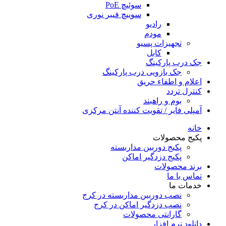
سوئیچ PoE
سوییچ فیبر نوری
رادیو
مودم
تجهیزات پسیو
کابل
جک درب پارکینگ
جک بازویی درب پارکینگ
اعلام و اطفاء حریق
کنترل تردد
بوم و راهبند
آمپلی فایر / تقویت کننده آنتن مرکزی
خانه
پکیج محصولات
پکیج دوربین مداربسته
پکیج دزدگیر اماکن
برند محصولات
تماس با ما
خدمات ما
نصب دوربین مداربسته در کرج
نصب دزدگیر اماکن در کرج
گارانتی محصولات
دانلود نرم افزار