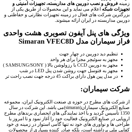
زمینه
فروش و
نصب
دوربین های مداربسته، تجهیزات امنیتی و
تجهیزات شبکه
اعلام می نماید و این محصولات از طریق یکی از
بزرگترین شرکت های فعال در زمینه تجهیزات نظارتی و حفاظتی و
دوربین مداربسته در ایران ارائه میشوند.
ویژگی های پنل آیفون تصویری هشت واحدی
فراز سیماران مدل Simaran VFEC8D
تنظیم دید دوربین در چهار جهت
مجهز به سوئیچر مجزا برای هر واحد
مجهز به دوربین CCD با رزولوشن بالا ( SAMSUNG/SONY )
مجهز به فتوسل جهت روشن شدن پنل LED در شب
در مدل پین هول دارای براکت 45 درجه جهت نصب راحت تر
شرکت سیماران:
از شرکت های مطرح در حوزه ی صنعت الکترونیک ایران، مجموعه
صنایع الکترونیک سیماران(simaran)می باشد. این شرکت در سال
1350 تأسیس گردید و با اخذ نمایندگی های انحصاری برندهای مطرح
اروپایی در صنایع الکترونیک فعالیت خود را آغاز نمود و تا امروز با
طراحی ها و نوآوری های خود نه تنها گامی استوار در زمینه ی خود
کفایی ملی برداشته است، بلکه صادر کننده بسیاری از محصولات