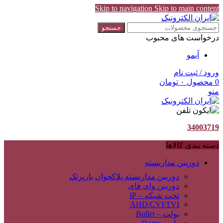
Skip to navigation
Skip to main content
جستجو
درخواست های محبوب
آیمو
ورود / ثبت نام
0
محصول
۰
تومان
منو
34003719
دسته بندی کالاها
دوربین مداربسته
دوربین مداربسته پلاکخوان باریزتک
دوربین وای فای
تحت شبکه – IP
AHD/CVI/TVI
بولت – Bullet