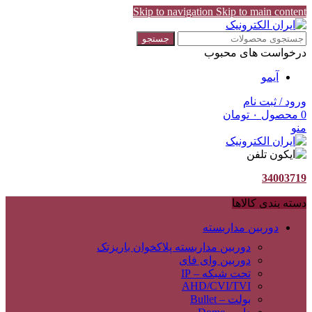
Skip to navigation
Skip to main content
جستجو
درخواست های محبوب
آیمو
ورود / ثبت نام
0
محصول
۰
تومان
منو
34003719
دسته بندی کالاها
دوربین مداربسته
دوربین مداربسته پلاکخوان باریزتک
دوربین وای فای
تحت شبکه – IP
AHD/CVI/TVI
بولت – Bullet