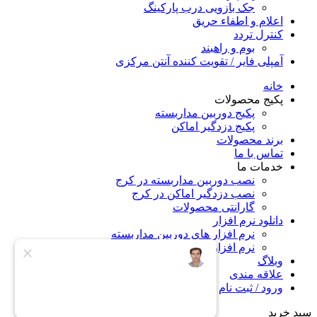
جک بازویی درب پارکینگ
اعلام و اطفاء حریق
کنترل تردد
بوم و راهبند
آمپلی فایر / تقویت کننده آنتن مرکزی
خانه
پکیج محصولات
پکیج دوربین مداربسته
پکیج دزدگیر اماکن
برند محصولات
تماس با ما
خدمات ما
نصب دوربین مداربسته در کرج
نصب دزدگیر اماکن در کرج
گارانتی محصولات
دانلود نرم افزار
نرم افزار های دوربین مداربسته
نرم افزار های دزدگیر اماکن
وبلاگ
علاقه مندی
ورود / ثبت نام
سبد خرید