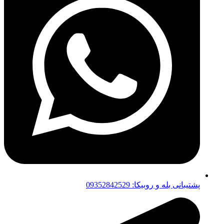
پشتیبانی بله و روبیکا: 09352842529