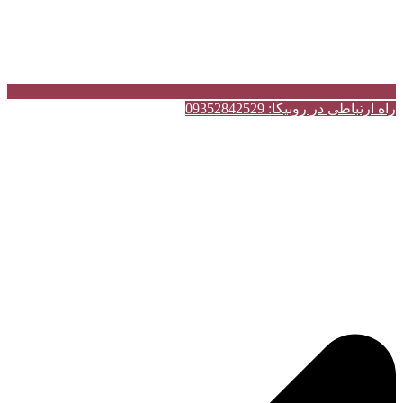
راه ارتباطی در روبیکا: 09352842529