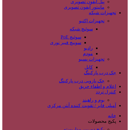
پنل آیفون تصویری
مانیتور آیفون تصویری
تجهیزات شبکه
تجهیزات اکتیو
سوئیچ شبکه
سوئیچ PoE
سوییچ فیبر نوری
رادیو
مودم
تجهیزات پسیو
کابل
جک درب پارکینگ
جک بازویی درب پارکینگ
اعلام و اطفاء حریق
کنترل تردد
بوم و راهبند
آمپلی فایر / تقویت کننده آنتن مرکزی
خانه
پکیج محصولات
پکیج دوربین مداربسته