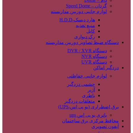
دام – Dome
گردان – Speed Dome
لوازم جانبی دوربین مداربسته
هارد دیسک-H.D.D
منبع تغذیه
کابل
رک دیواری
دستگاه ضبط تصاویر دوربین مداربسته
دستگاه DVR / XVR
دستگاه NVR
دستگاه UVR
دزدگیر اماکن
لوازم جانبی حفاظتی
چشمی دزدگیر
آژیر
باطری
متعلقات دزدگیر
برق اضطراری (یو پی اس-UPS)
باتری یو پی اس ups
محافظ مرکزی برق ساختمان
آیفون تصویری