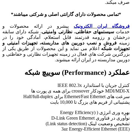
صرف میکند.
*تمامی محصولات دارای گارانتی اصلی و شرکتی میباشند*
فروشگاه ایران الکترونیک
پیشرو در ارائه محصولات و
خدمات
سیستمهای حفاظتی
،
نظارتی و
امنیتی
، شبکه دارای سابقه
درخشان و رزومه قدرتمند قابل استعلام، آمادگی خود را در
زمینه
فروش و
نصب
دوربین های مداربسته، تجهیزات امنیتی و
تجهیزات شبکه
اعلام می نماید و این محصولات از طریق یکی از
بزرگترین شرکت های فعال در زمینه تجهیزات نظارتی و حفاظتی و
دوربین مداربسته در ایران ارائه میشوند.
عملکرد (Performance) سوییچ شبکه
کنترل جریان با استاندارد IEEE 802.3x
MDI/MDI-X خودکار crossover برای همه ی پورت ها
سرعت های Ethernet/Fast Ethernet برای Half/full-duplex
پشتیبانی از فریم های بزرگ تا 10,000 بایت
بهره وری انرژی ( (Energy Efficiency
نوآوری در فناوری D-Link Green Ethernet
تشخیص وضعیت لینک (Link status detection)
3az Energy-Efficient Ethernet (EEE)