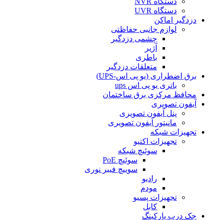
دستگاه NVR
دستگاه UVR
دزدگیر اماکن
لوازم جانبی حفاظتی
چشمی دزدگیر
آژیر
باطری
متعلقات دزدگیر
برق اضطراری (یو پی اس-UPS)
باتری یو پی اس ups
محافظ مرکزی برق ساختمان
آیفون تصویری
پنل آیفون تصویری
مانیتور آیفون تصویری
تجهیزات شبکه
تجهیزات اکتیو
سوئیچ شبکه
سوئیچ PoE
سوییچ فیبر نوری
رادیو
مودم
تجهیزات پسیو
کابل
جک درب پارکینگ