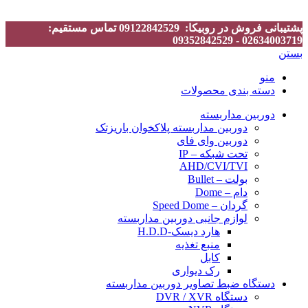
پشتیبانی فروش در روبیکا: 09122842529 تماس مستقیم:
02634003719 - 09352842529
بستن
منو
دسته بندی محصولات
دوربین مداربسته
دوربین مداربسته پلاکخوان باریزتک
دوربین وای فای
تحت شبکه – IP
AHD/CVI/TVI
بولت – Bullet
دام – Dome
گردان – Speed Dome
لوازم جانبی دوربین مداربسته
هارد دیسک-H.D.D
منبع تغذیه
کابل
رک دیواری
دستگاه ضبط تصاویر دوربین مداربسته
دستگاه DVR / XVR