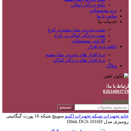
پکیج دزدگیر اماکن
برند محصولات
تماس با ما
خدمات ما
نصب دوربین مداربسته در کرج
نصب دزدگیر اماکن در کرج
گارانتی محصولات
دانلود نرم افزار
نرم افزار های دوربین مداربسته
نرم افزار های دزدگیر اماکن
وبلاگ
ارتباط با ما:
02634003719
02634416834
جستجو
خانه
تجهیزات شبکه
تجهیزات اکتیو
سوییچ شبکه 16 پورت گیگابیتی
رومیزی مدل Dlink DGS-1016D