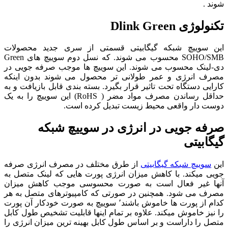
شوند .
تکنولوژی Dlink Green
این سوییچ شبکه گیگابیتی قسمتی از سری جدید محصولات
SOHO/SMB محسوب می شوند. که نسل دوم سوییچ های Green
دی-لینک محسوب می شوند. این سوییچ ها موجب صرفه جویی در
مصرف انرژی و عمر طولانی تر محصول می شوند بدون اینکه
کارایی دستگاه تحت تاثیر قرار بگیرد. بسته بندی قابل بازیافت و به
حداقل رساندن مصرف مواد مضر ( RoHS) این سوییچ را به یک
دوست دار واقعی محیط زیست تبدیل کرده است.
صرفه جویی در انرژی در سوییچ شبکه
گیگابیتی
این
سوییچ شبکه گیگابیتی
از طرق مختلف در مصرف انرژی صرفه
جویی میکند. با کاهش میزان انرژی پورت هایی که لینک متصل به
آنها غیر فعال است به صورت محسوسی موجب کاهش میزان
مصرف می شود. همچنین در صورتی که کامپیوترهای متصل به هر
کدام از پورت ها خاموش باشند٬ سوییچ به صورت خودکار آن پورت
را نیز خاموش میکند. علاوه بر تمام اینها قابلیت تشخیص طول کابل
متصل را داراست و بر اساس طول کابل بهینه ترین میزان انرژی را