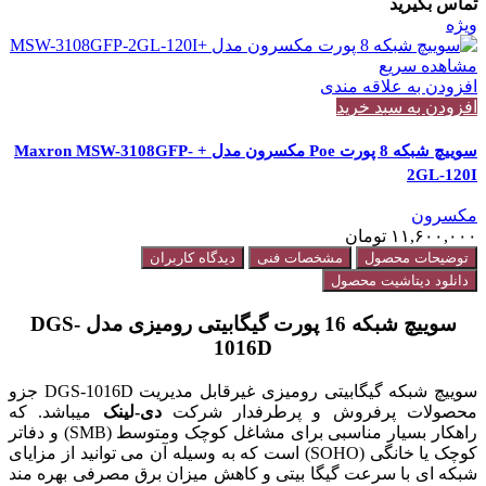
تماس بگیرید
ویژه
مشاهده سریع
افزودن به علاقه مندی
افزودن به سبد خرید
سوییچ شبکه 8 پورت Poe مکسرون مدل + Maxron MSW-3108GFP-
2GL-120I
مکسرون
۱۱,۶۰۰,۰۰۰
تومان
توضیحات محصول
مشخصات فنی
دیدگاه کاربران
دانلود دیتاشیت محصول
سوییچ شبکه 16 پورت گیگابیتی رومیزی مدل DGS-
1016D
سوییچ شبکه گیگابیتی رومیزی غیرقابل مدیریت DGS-1016D جزو
محصولات پرفروش و پرطرفدار شرکت
دی-لینک
میباشد. که
راهکار بسیار مناسبی برای مشاغل کوچک ومتوسط (SMB) و دفاتر
کوچک یا خانگی (SOHO) است که به وسیله آن می توانید از مزایای
شبکه ای با سرعت گیگا بیتی و کاهش میزان برق مصرفی بهره مند