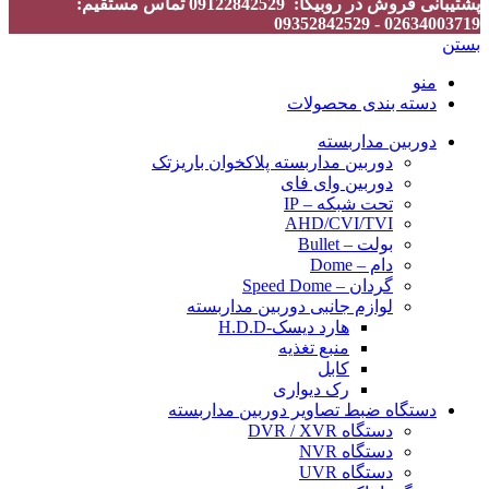
پشتیبانی فروش در روبیکا: 09122842529 تماس مستقیم:
02634003719 - 09352842529
بستن
منو
دسته بندی محصولات
دوربین مداربسته
دوربین مداربسته پلاکخوان باریزتک
دوربین وای فای
تحت شبکه – IP
AHD/CVI/TVI
بولت – Bullet
دام – Dome
گردان – Speed Dome
لوازم جانبی دوربین مداربسته
هارد دیسک-H.D.D
منبع تغذیه
کابل
رک دیواری
دستگاه ضبط تصاویر دوربین مداربسته
دستگاه DVR / XVR
دستگاه NVR
دستگاه UVR