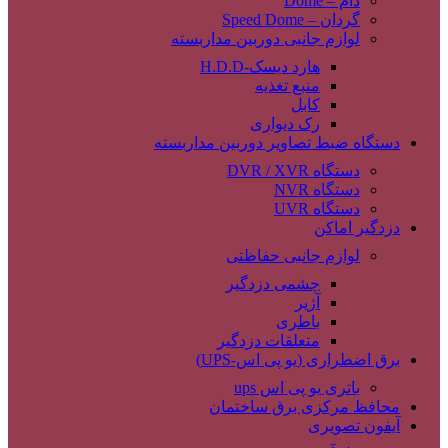
دام – Dome
گردان – Speed Dome
لوازم جانبی دوربین مداربسته
هارد دیسک-H.D.D
منبع تغذیه
کابل
رک دیواری
دستگاه ضبط تصاویر دوربین مداربسته
دستگاه DVR / XVR
دستگاه NVR
دستگاه UVR
دزدگیر اماکن
لوازم جانبی حفاظتی
چشمی دزدگیر
آژیر
باطری
متعلقات دزدگیر
برق اضطراری (یو پی اس-UPS)
باتری یو پی اس ups
محافظ مرکزی برق ساختمان
آیفون تصویری