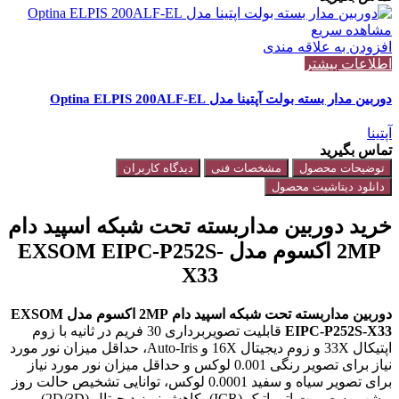
مشاهده سریع
افزودن به علاقه مندی
اطلاعات بیشتر
دوربین مدار بسته بولت آپتینا مدل Optina ELPIS 200ALF-EL
آپتینا
تماس بگیرید
توضیحات محصول
مشخصات فنی
دیدگاه کاربران
دانلود دیتاشیت محصول
خرید دوربین مداربسته تحت شبکه اسپید دام
2MP اکسوم مدل EXSOM EIPC-P252S-
X33
دوربین مداربسته تحت شبکه اسپید دام 2MP اکسوم مدل EXSOM
EIPC-P252S-X33
قابلیت تصویربرداری 30 فریم در ثانیه با زوم
اپتیکال 33X و زوم دیجیتال 16X و Auto-Iris، حداقل میزان نور مورد
نیاز برای تصویر رنگی 0.001 لوکس و حداقل میزان نور مورد نیاز
برای تصویر سیاه و سفید 0.0001 لوکس، توانایی تشخیص حالت روز
و شب به صورت اتوماتیک (ICR)، کاهش نویز دیجیتال (2D/3D)،