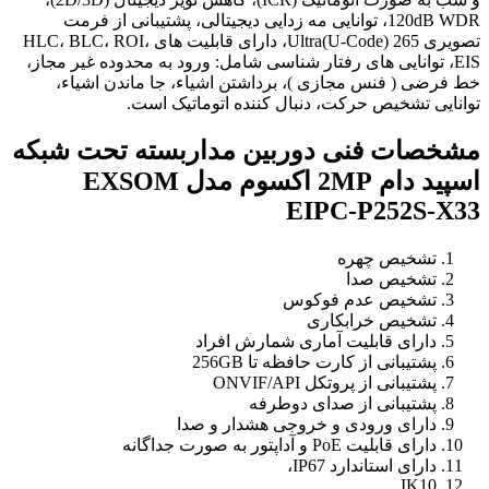
120dB WDR، توانایی مه زدایی دیجیتالی، پشتیبانی از فرمت
تصویری 265 Ultra(U-Code)، دارای قابلیت های HLC، BLC، ROI،
EIS، توانایی های رفتار شناسی شامل: ورود به محدوده غیر مجاز،
خط فرضی ( فنس مجازی )، برداشتن اشیاء، جا ماندن اشیاء،
توانایی تشخیص حرکت، دنبال کننده اتوماتیک است.
مشخصات فنی دوربین مداربسته تحت شبکه
اسپید دام 2MP اکسوم مدل EXSOM
EIPC-P252S-X33
تشخیص چهره
تشخیص صدا
تشخیص عدم فوکوس
تشخیص خرابکاری
دارای قابلیت آماری شمارش افراد
پشتیبانی از کارت حافظه تا 256GB
پشتیبانی از پروتکل ONVIF/API
پشتیبانی از صدای دوطرفه
دارای ورودی و خروجی هشدار و صدا
دارای قابلیت PoE و آداپتور به صورت جداگانه
دارای استاندارد IP67،
IK10