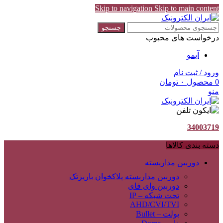
Skip to navigation
Skip to main content
جستجو
درخواست های محبوب
آیمو
ورود / ثبت نام
0
محصول
۰
تومان
منو
34003719
دسته بندی کالاها
دوربین مداربسته
دوربین مداربسته پلاکخوان باریزتک
دوربین وای فای
تحت شبکه – IP
AHD/CVI/TVI
بولت – Bullet