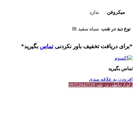
میکروفن
ندارد
نوع دید در شب
سیاه سفید IR
*برای دریافت تخفیف باور نکردنی
تماس
بگیرید*
تماس بگیرید
افزودن به علاقه مندی
راه ارتباطی در بله: 09352842529