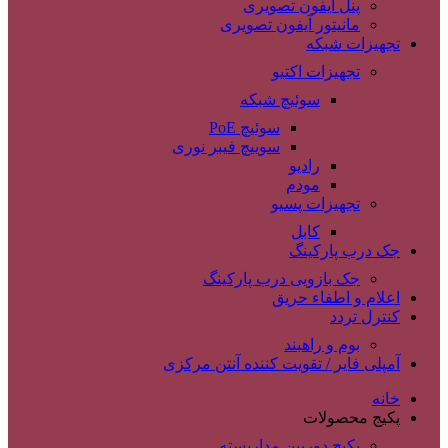
پنل آیفون تصویری
مانیتور آیفون تصویری
تجهیزات شبکه
تجهیزات اکتیو
سوئیچ شبکه
سوئیچ PoE
سوییچ فیبر نوری
رادیو
مودم
تجهیزات پسیو
کابل
جک درب پارکینگ
جک بازویی درب پارکینگ
اعلام و اطفاء حریق
کنترل تردد
بوم و راهبند
آمپلی فایر / تقویت کننده آنتن مرکزی
خانه
پکیج محصولات
پکیج دوربین مداربسته