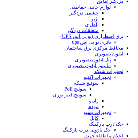
دزدگیر اماکن
لوازم جانبی حفاظتی
چشمی دزدگیر
آژیر
باطری
متعلقات دزدگیر
برق اضطراری (یو پی اس-UPS)
باتری یو پی اس ups
محافظ مرکزی برق ساختمان
آیفون تصویری
پنل آیفون تصویری
مانیتور آیفون تصویری
تجهیزات شبکه
تجهیزات اکتیو
سوئیچ شبکه
سوئیچ PoE
سوییچ فیبر نوری
رادیو
مودم
تجهیزات پسیو
کابل
جک درب پارکینگ
جک بازویی درب پارکینگ
اعلام و اطفاء حریق