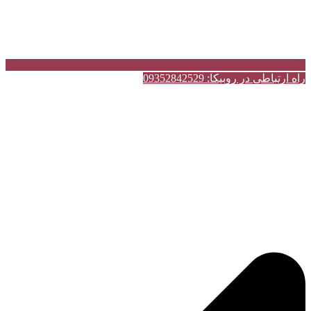
راه ارتباطی در روبیکا: 09352842529