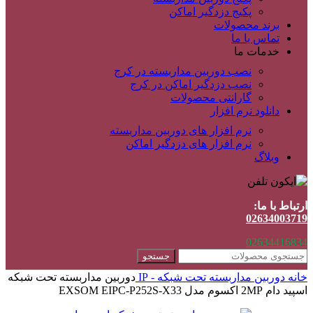
پکیج دزدگیر اماکن
برند محصولات
تماس با ما
خدمات ما
نصب دوربین مداربسته در کرج
نصب دزدگیر اماکن در کرج
گارانتی محصولات
دانلود نرم افزار
نرم افزار های دوربین مداربسته
نرم افزار های دزدگیر اماکن
وبلاگ
ارتباط با ما:
02634003719
02634416834
جستجو
خانه
دوربین مداربسته
تحت شبکه - IP
دوربین مداربسته تحت شبکه
اسپید دام 2MP اکسوم مدل EXSOM EIPC-P252S-X33