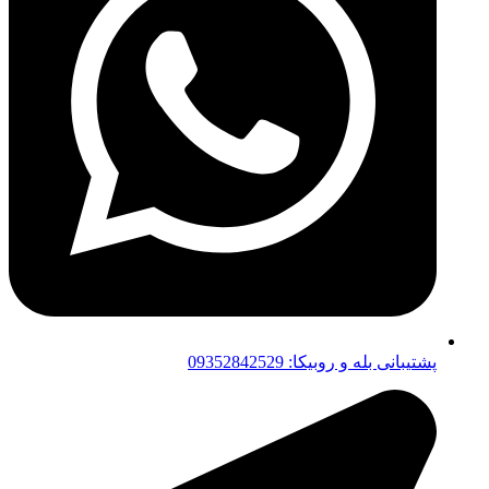
پشتیبانی بله و روبیکا: 09352842529