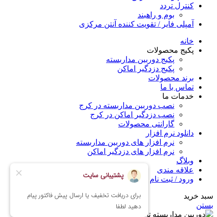
کنترل تردد
بوم و راهبند
آمپلی فایر / تقویت کننده آنتن مرکزی
خانه
پکیج محصولات
پکیج دوربین مداربسته
پکیج دزدگیر اماکن
برند محصولات
تماس با ما
خدمات ما
نصب دوربین مداربسته در کرج
نصب دزدگیر اماکن در کرج
گارانتی محصولات
دانلود نرم افزار
نرم افزار های دوربین مداربسته
نرم افزار های دزدگیر اماکن
وبلاگ
علاقه مندی
ورود / ثبت نام
سبد خرید
بستن