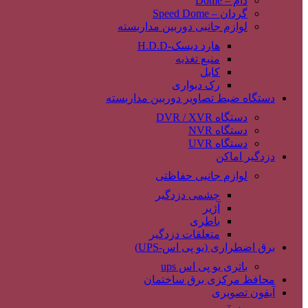
دام – Dome
گردان – Speed Dome
لوازم جانبی دوربین مداربسته
هارد دیسک-H.D.D
منبع تغذیه
کابل
رک دیواری
دستگاه ضبط تصاویر دوربین مداربسته
دستگاه DVR / XVR
دستگاه NVR
دستگاه UVR
دزدگیر اماکن
لوازم جانبی حفاظتی
چشمی دزدگیر
آژیر
باطری
متعلقات دزدگیر
برق اضطراری (یو پی اس-UPS)
باتری یو پی اس ups
محافظ مرکزی برق ساختمان
آیفون تصویری