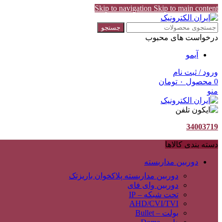
Skip to navigation
Skip to main content
جستجو
درخواست های محبوب
آیمو
ورود / ثبت نام
0
محصول
۰
تومان
منو
34003719
دسته بندی کالاها
دوربین مداربسته
دوربین مداربسته پلاکخوان باریزتک
دوربین وای فای
تحت شبکه – IP
AHD/CVI/TVI
بولت – Bullet