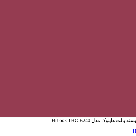
بالت هایلوک مدل HiLook THC-B240