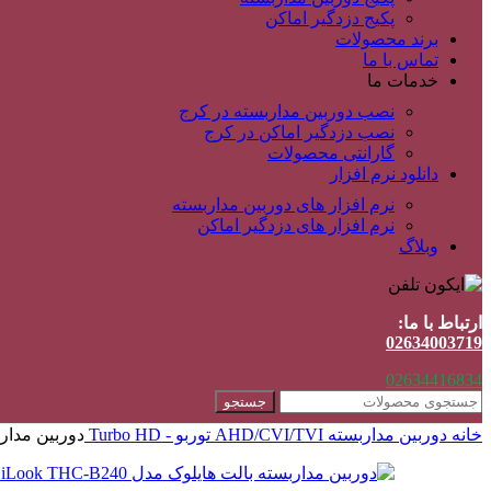
پکیج دزدگیر اماکن
برند محصولات
تماس با ما
خدمات ما
نصب دوربین مداربسته در کرج
نصب دزدگیر اماکن در کرج
گارانتی محصولات
دانلود نرم افزار
نرم افزار های دوربین مداربسته
نرم افزار های دزدگیر اماکن
وبلاگ
ارتباط با ما:
02634003719
02634416834
جستجو
خانه
دوربین مداربسته
AHD/CVI/TVI
توربو - Turbo HD
دوربین مداربسته 