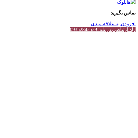
تماس بگیرید
افزودن به علاقه مندی
راه ارتباطی در بله: 09352842529