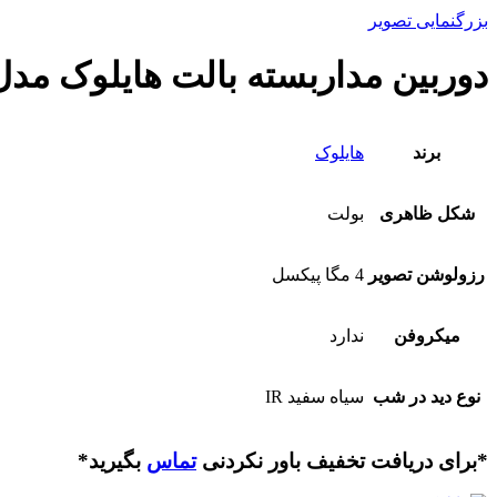
بزرگنمایی تصویر
دوربین مداربسته بالت هایلوک مدل Look THC-B240
برند
هایلوک
شکل ظاهری
بولت
رزولوشن تصویر
4 مگا پیکسل
میکروفن
ندارد
نوع دید در شب
سیاه سفید IR
*برای دریافت تخفیف باور نکردنی
تماس
بگیرید*