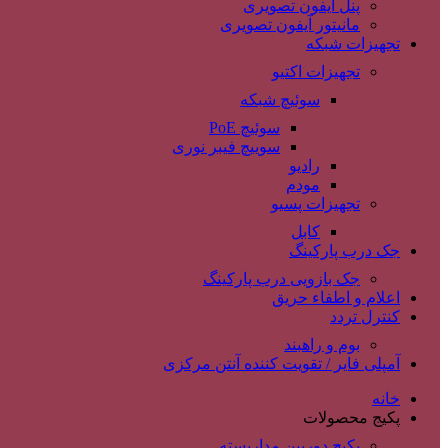
پنل آیفون تصویری
مانیتور آیفون تصویری
تجهیزات شبکه
تجهیزات اکتیو
سوئیچ شبکه
سوئیچ PoE
سوییچ فیبر نوری
رادیو
مودم
تجهیزات پسیو
کابل
جک درب پارکینگ
جک بازویی درب پارکینگ
اعلام و اطفاء حریق
کنترل تردد
بوم و راهبند
آمپلی فایر / تقویت کننده آنتن مرکزی
خانه
پکیج محصولات
پکیج دوربین مداربسته