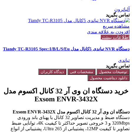
آلباترون
تماس بگیرید
مشاهده سریع
افزودن به علاقه مندی
اطلاعات بیشتر
دستگاه NVR تیاندی 5کانال مدل Tiandy TC-R3105 Spec:I/B/L/S/Eu
تیاندی
تماس بگیرید
توضیحات محصول
مشخصات فنی
دیدگاه کاربران
دانلود دیتاشیت محصول
خرید دستگاه ان وی آر 32 کانال اکسوم مدل
Exsom ENVR-3432X
دستگاه ان وی آر 32 کانال اکسوم مدل Exsom ENVR-3432X
دستگاه ضبط و مدیریت تصاویر 32 کانال با پهنای باند ورودی
320Mbps و 3 خروجی تصویر حداکثر تا کیفیت 4K، توانایی ضبط
تصاویر تا کیفیت 12MP، پشتیبانی از Ultra 265، پشتیبانی از انواع