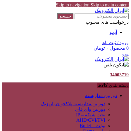
Skip to navigation
Skip to main content
جستجو
درخواست های محبوب
آیمو
ورود / ثبت نام
0
محصول
۰
تومان
منو
34003719
دسته بندی کالاها
دوربین مداربسته
دوربین مداربسته پلاکخوان باریزتک
دوربین وای فای
تحت شبکه – IP
AHD/CVI/TVI
بولت – Bullet