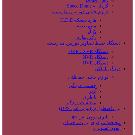
دام – Dome
گردان – Speed Dome
لوازم جانبی دوربین مداربسته
هارد دیسک-H.D.D
منبع تغذیه
کابل
رک دیواری
دستگاه ضبط تصاویر دوربین مداربسته
دستگاه DVR / XVR
دستگاه NVR
دستگاه UVR
دزدگیر اماکن
لوازم جانبی حفاظتی
چشمی دزدگیر
آژیر
باطری
متعلقات دزدگیر
برق اضطراری (یو پی اس-UPS)
باتری یو پی اس ups
محافظ مرکزی برق ساختمان
آیفون تصویری