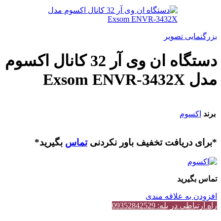
بزرگنمایی تصویر
دستگاه ان وی آر 32 کانال اکسوم
مدل Exsom ENVR-3432X
برند
اکسوم
*برای دریافت تخفیف باور نکردنی
تماس
بگیرید*
تماس بگیرید
افزودن به علاقه مندی
راه ارتباطی در بله: 09352842529