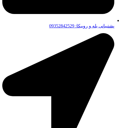
پشتیبانی بله و روبیکا: 09352842529