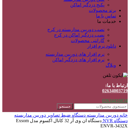
پکیج دزدگیر اماکن
برند محصولات
تماس با ما
خدمات ما
نصب دوربین مداربسته در کرج
نصب دزدگیر اماکن در کرج
گارانتی محصولات
دانلود نرم افزار
نرم افزار های دوربین مداربسته
نرم افزار های دزدگیر اماکن
وبلاگ
ارتباط با ما:
02634003719
02634416834
جستجو
خانه
دوربین مداربسته
دستگاه ضبط تصاویر دوربین مداربسته
دستگاه NVR
دستگاه ان وی آر 32 کانال اکسوم مدل Exsom
ENVR-3432X