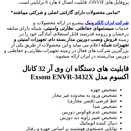
پروفایل های ONVIF، قابلیت اتصال 4 هارد 8 ترابایتی است.
*تمامی محصولات دارای گارانتی اصلی و شرکتی میباشند*
شرکت ایران الکترونیک
پیشرو در ارائه محصولات و
خدمات
سیستمهای حفاظتی
،
نظارتی و
امنیتی
، شبکه دارای سابقه
درخشان و رزومه قدرتمند قابل استعلام، آمادگی خود را در
زمینه
فروش و
نصب دوربین مدار بسته دام
، تجهیزات امنیتی و
تجهیزات شبکه
اعلام می نماید و این محصولات از طریق یکی از
بزرگترین شرکت های فعال در زمینه تجهیزات نظارتی و حفاظتی و
دوربین مداربسته در ایران ارائه میشوند.
قابلیت های دستگاه ان وی آر 32 کانال
اکسوم مدل Exsom ENVR-3432X
تشخیص چهره
تشخیص ورود به محدوده غیر مجاز
خط فرضی (فنس مجازی)
تشخیص صدا
تشخیص عدم فوکوس دوربین
تشخیص تغییر زاویه دید دوربین
دنبال کننده اتوماتیک
توانایی جستجوی هوشمند بر اساس چهره و رفتار