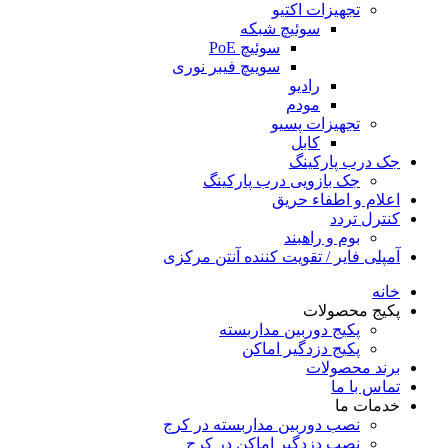
تجهیزات اکتیو
سوئیچ شبکه
سوئیچ PoE
سوییچ فیبر نوری
رادیو
مودم
تجهیزات پسیو
کابل
جک درب پارکینگ
جک بازویی درب پارکینگ
اعلام و اطفاء حریق
کنترل تردد
بوم و راهبند
آمپلی فایر / تقویت کننده آنتن مرکزی
خانه
پکیج محصولات
پکیج دوربین مداربسته
پکیج دزدگیر اماکن
برند محصولات
تماس با ما
خدمات ما
نصب دوربین مداربسته در کرج
نصب دزدگیر اماکن در کرج