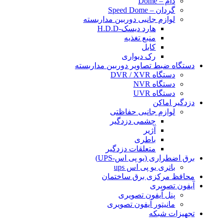
دام – Dome
گردان – Speed Dome
لوازم جانبی دوربین مداربسته
هارد دیسک-H.D.D
منبع تغذیه
کابل
رک دیواری
دستگاه ضبط تصاویر دوربین مداربسته
دستگاه DVR / XVR
دستگاه NVR
دستگاه UVR
دزدگیر اماکن
لوازم جانبی حفاظتی
چشمی دزدگیر
آژیر
باطری
متعلقات دزدگیر
برق اضطراری (یو پی اس-UPS)
باتری یو پی اس ups
محافظ مرکزی برق ساختمان
آیفون تصویری
پنل آیفون تصویری
مانیتور آیفون تصویری
تجهیزات شبکه