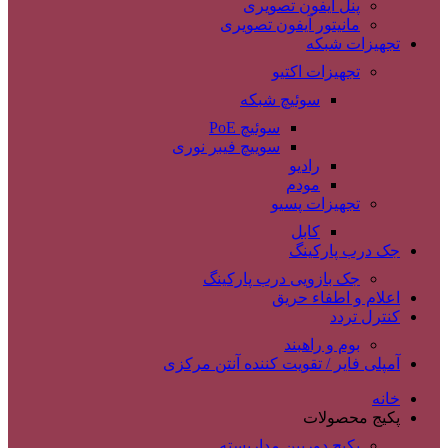
پنل آیفون تصویری
مانیتور آیفون تصویری
تجهیزات شبکه
تجهیزات اکتیو
سوئیچ شبکه
سوئیچ PoE
سوییچ فیبر نوری
رادیو
مودم
تجهیزات پسیو
کابل
جک درب پارکینگ
جک بازویی درب پارکینگ
اعلام و اطفاء حریق
کنترل تردد
بوم و راهبند
آمپلی فایر / تقویت کننده آنتن مرکزی
خانه
پکیج محصولات
پکیج دوربین مداربسته