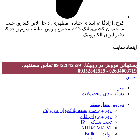
کرج، آزادگان، ابتدای خیابان مطهری، داخل لاین کندرو، جنب
ساختمان کشتی،پلاک 913، مجتمع پارس، طبقه سوم واحد 9،
دفتر ایران الکترونیک
اینماد سایت
پشتیبانی فروش در روبیکا: 09122842529 تماس مستقیم:
02634003719 - 09352842529
بستن
منو
دسته بندی محصولات
دوربین مداربسته
دوربین مداربسته پلاکخوان باریزتک
دوربین وای فای
تحت شبکه – IP
AHD/CVI/TVI
بولت – Bullet