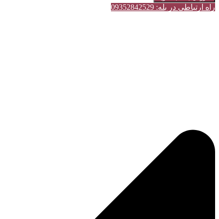
راه ارتباطی در بله: 09352842529