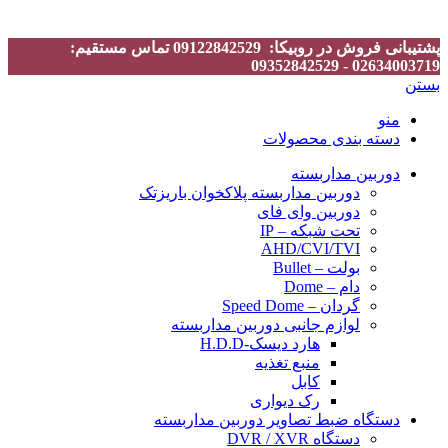
پشتیبانی فروش در روبیکا: 09122842529 تماس مستقیم:
02634003719 - 09352842529
بستن
منو
دسته بندی محصولات
دوربین مداربسته
دوربین مداربسته پلاکخوان باریزتک
دوربین وای فای
تحت شبکه – IP
AHD/CVI/TVI
بولت – Bullet
دام – Dome
گردان – Speed Dome
لوازم جانبی دوربین مداربسته
هارد دیسک-H.D.D
منبع تغذیه
کابل
رک دیواری
دستگاه ضبط تصاویر دوربین مداربسته
دستگاه DVR / XVR