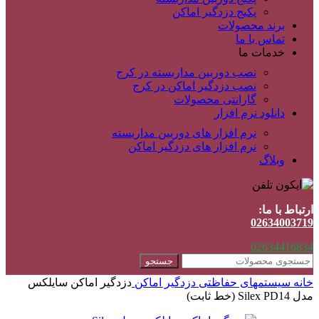
پکیج دزدگیر اماکن
برند محصولات
تماس با ما
خدمات ما
نصب دوربین مداربسته در کرج
نصب دزدگیر اماکن در کرج
گارانتی محصولات
دانلود نرم افزار
نرم افزار های دوربین مداربسته
نرم افزار های دزدگیر اماکن
وبلاگ
ارتباط با ما:
02634003719
02634416834
جستجو
خانه
سیستمهای حفاظتی
دزدگیر اماکن
دزدگیر اماکن سایلکس
مدل Silex PD14 (خط ثابت)