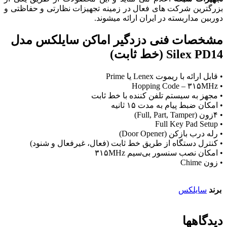
بزرگترین شرکت های فعال در زمینه تجهیزات نظارتی و حفاظتی و
دوربین مداربسته در ایران ارائه میشوند.
مشخصات فنی دزدگیر اماکن سایلکس مدل
Silex PD14 (خط ثابت)
• قابل ارائه با ریموت Lenex یا Prime
• Hopping Code – ۳۱۵MHz
• مجهز به سیستم تلفن کننده با خط ثابت
• امکان ضبط پیام به مدت ۱۵ ثانیه
• ۴زون (Full, Part, Tamper)
• Full Key Pad Setup
• رله درب بازکن (Door Opener)
• کنترل دستگاه از طریق خط ثابت (فعال، غیرفعال و شنود)
• امکان نصب سنسور بی‌سیم ۳۱۵MHz
• زون Chime
برند
سایلکس
دیدگاهها