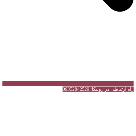
راه ارتباطی در روبیکا: 09352842529