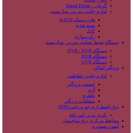
دام – Dome
گردان – Speed Dome
لوازم جانبی دوربین مداربسته
هارد دیسک-H.D.D
منبع تغذیه
کابل
رک دیواری
دستگاه ضبط تصاویر دوربین مداربسته
دستگاه DVR / XVR
دستگاه NVR
دستگاه UVR
دزدگیر اماکن
لوازم جانبی حفاظتی
چشمی دزدگیر
آژیر
باطری
متعلقات دزدگیر
برق اضطراری (یو پی اس-UPS)
باتری یو پی اس ups
محافظ مرکزی برق ساختمان
آیفون تصویری