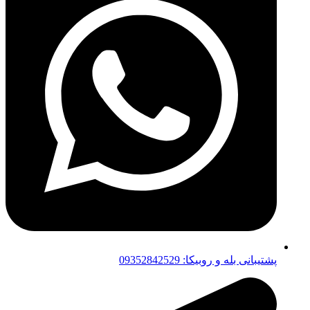
پشتیبانی بله و روبیکا: 09352842529