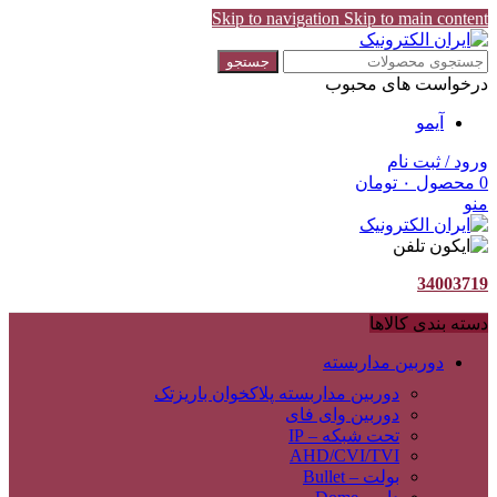
Skip to navigation
Skip to main content
جستجو
درخواست های محبوب
آیمو
ورود / ثبت نام
0
محصول
۰
تومان
منو
34003719
دسته بندی کالاها
دوربین مداربسته
دوربین مداربسته پلاکخوان باریزتک
دوربین وای فای
تحت شبکه – IP
AHD/CVI/TVI
بولت – Bullet