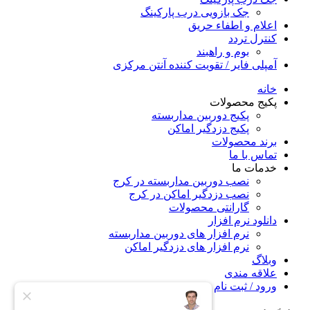
جک بازویی درب پارکینگ
اعلام و اطفاء حریق
کنترل تردد
بوم و راهبند
آمپلی فایر / تقویت کننده آنتن مرکزی
خانه
پکیج محصولات
پکیج دوربین مداربسته
پکیج دزدگیر اماکن
برند محصولات
تماس با ما
خدمات ما
نصب دوربین مداربسته در کرج
نصب دزدگیر اماکن در کرج
گارانتی محصولات
دانلود نرم افزار
نرم افزار های دوربین مداربسته
نرم افزار های دزدگیر اماکن
وبلاگ
علاقه مندی
ورود / ثبت نام