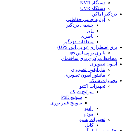
دستگاه NVR
دستگاه UVR
دزدگیر اماکن
لوازم جانبی حفاظتی
چشمی دزدگیر
آژیر
باطری
متعلقات دزدگیر
برق اضطراری (یو پی اس-UPS)
باتری یو پی اس ups
محافظ مرکزی برق ساختمان
آیفون تصویری
پنل آیفون تصویری
مانیتور آیفون تصویری
تجهیزات شبکه
تجهیزات اکتیو
سوئیچ شبکه
سوئیچ PoE
سوییچ فیبر نوری
رادیو
مودم
تجهیزات پسیو
کابل
جک درب پارکینگ