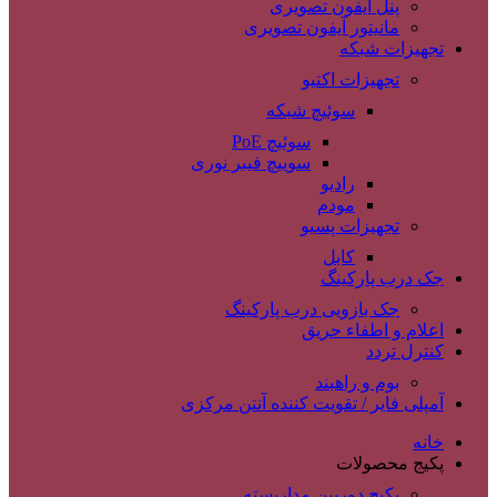
پنل آیفون تصویری
مانیتور آیفون تصویری
تجهیزات شبکه
تجهیزات اکتیو
سوئیچ شبکه
سوئیچ PoE
سوییچ فیبر نوری
رادیو
مودم
تجهیزات پسیو
کابل
جک درب پارکینگ
جک بازویی درب پارکینگ
اعلام و اطفاء حریق
کنترل تردد
بوم و راهبند
آمپلی فایر / تقویت کننده آنتن مرکزی
خانه
پکیج محصولات
پکیج دوربین مداربسته