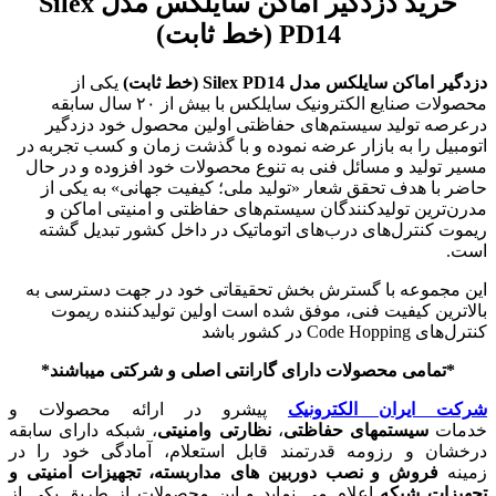
خرید دزدگیر اماکن سایلکس مدل Silex
PD14 (خط ثابت)
دزدگیر اماکن سایلکس مدل Silex PD14 (خط ثابت)
یکی از
محصولات صنایع الکترونیک سایلکس با بیش از ۲۰ سال سابقه
درعرصه تولید سیستم‌های حفاظتی اولین محصول خود دزدگیر
اتومبیل را به بازار عرضه نموده و با گذشت زمان و کسب تجربه در
مسیر تولید و مسائل فنی به تنوع محصولات خود افزوده و در حال
حاضر با هدف تحقق شعار «تولید ملی؛ کیفیت جهانی» به یکی از
مدرن‌ترین تولیدکنندگان سیستم‌های حفاظتی و امنیتی اماکن و
ریموت کنترل‌های درب‌های اتوماتیک در داخل کشور تبدیل گشته
است.
این مجموعه با گسترش بخش تحقیقاتی خود در جهت دسترسی به
بالاترین کیفیت فنی، موفق شده است اولین تولید‌کننده ریموت
کنترل‌های Code Hopping در کشور باشد
*تمامی محصولات دارای گارانتی اصلی و شرکتی میباشند*
شرکت ایران الکترونیک
پیشرو در ارائه محصولات و
خدمات
سیستمهای حفاظتی
،
نظارتی و
امنیتی
، شبکه دارای سابقه
درخشان و رزومه قدرتمند قابل استعلام، آمادگی خود را در
زمینه
فروش و
نصب
دوربین های مداربسته، تجهیزات امنیتی و
تجهیزات شبکه
اعلام می نماید و این محصولات از طریق یکی از