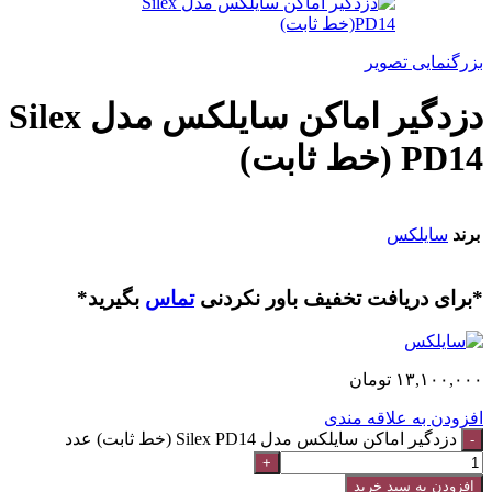
بزرگنمایی تصویر
دزدگیر اماکن سایلکس مدل Silex
PD14 (خط ثابت)
برند
سایلکس
*برای دریافت تخفیف باور نکردنی
تماس
بگیرید*
۱۳,۱۰۰,۰۰۰
تومان
افزودن به علاقه مندی
دزدگیر اماکن سایلکس مدل Silex PD14 (خط ثابت) عدد
افزودن به سبد خرید