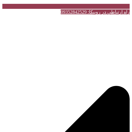
راه ارتباطی در روبیکا: 09352842529