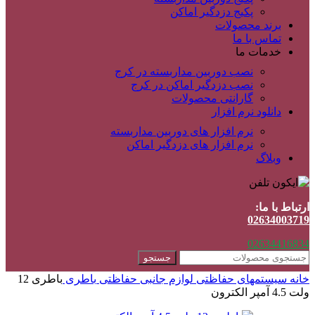
پکیج دزدگیر اماکن
برند محصولات
تماس با ما
خدمات ما
نصب دوربین مداربسته در کرج
نصب دزدگیر اماکن در کرج
گارانتی محصولات
دانلود نرم افزار
نرم افزار های دوربین مداربسته
نرم افزار های دزدگیر اماکن
وبلاگ
ارتباط با ما:
02634003719
02634416834
جستجو
خانه
سیستمهای حفاظتی
لوازم جانبی حفاظتی
باطری
باطری 12
ولت 4.5 آمپر الکترون