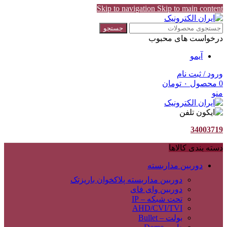
Skip to navigation
Skip to main content
جستجو
درخواست های محبوب
آیمو
ورود / ثبت نام
0
محصول
۰
تومان
منو
34003719
دسته بندی کالاها
دوربین مداربسته
دوربین مداربسته پلاکخوان باریزتک
دوربین وای فای
تحت شبکه – IP
AHD/CVI/TVI
بولت – Bullet