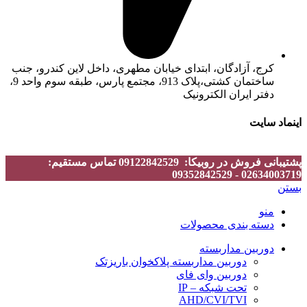
کرج، آزادگان، ابتدای خیابان مطهری، داخل لاین کندرو، جنب
ساختمان کشتی،پلاک 913، مجتمع پارس، طبقه سوم واحد 9،
دفتر ایران الکترونیک
اینماد سایت
پشتیبانی فروش در روبیکا: 09122842529 تماس مستقیم:
02634003719 - 09352842529
بستن
منو
دسته بندی محصولات
دوربین مداربسته
دوربین مداربسته پلاکخوان باریزتک
دوربین وای فای
تحت شبکه – IP
AHD/CVI/TVI