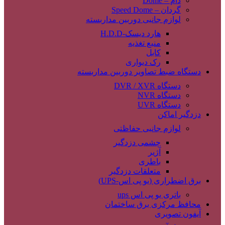
دام – Dome
گردان – Speed Dome
لوازم جانبی دوربین مداربسته
هارد دیسک-H.D.D
منبع تغذیه
کابل
رک دیواری
دستگاه ضبط تصاویر دوربین مداربسته
دستگاه DVR / XVR
دستگاه NVR
دستگاه UVR
دزدگیر اماکن
لوازم جانبی حفاظتی
چشمی دزدگیر
آژیر
باطری
متعلقات دزدگیر
برق اضطراری (یو پی اس-UPS)
باتری یو پی اس ups
محافظ مرکزی برق ساختمان
آیفون تصویری