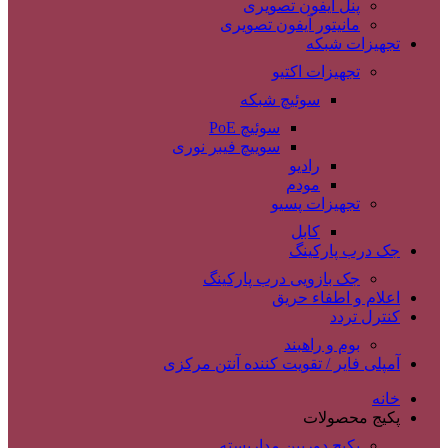
پنل آیفون تصویری
مانیتور آیفون تصویری
تجهیزات شبکه
تجهیزات اکتیو
سوئیچ شبکه
سوئیچ PoE
سوییچ فیبر نوری
رادیو
مودم
تجهیزات پسیو
کابل
جک درب پارکینگ
جک بازویی درب پارکینگ
اعلام و اطفاء حریق
کنترل تردد
بوم و راهبند
آمپلی فایر / تقویت کننده آنتن مرکزی
خانه
پکیج محصولات
پکیج دوربین مداربسته