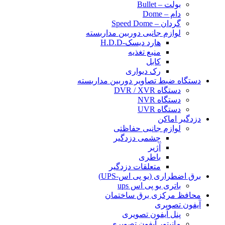
بولت – Bullet
دام – Dome
گردان – Speed Dome
لوازم جانبی دوربین مداربسته
هارد دیسک-H.D.D
منبع تغذیه
کابل
رک دیواری
دستگاه ضبط تصاویر دوربین مداربسته
دستگاه DVR / XVR
دستگاه NVR
دستگاه UVR
دزدگیر اماکن
لوازم جانبی حفاظتی
چشمی دزدگیر
آژیر
باطری
متعلقات دزدگیر
برق اضطراری (یو پی اس-UPS)
باتری یو پی اس ups
محافظ مرکزی برق ساختمان
آیفون تصویری
پنل آیفون تصویری
مانیتور آیفون تصویری