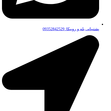
پشتیبانی بله و روبیکا: 09352842529