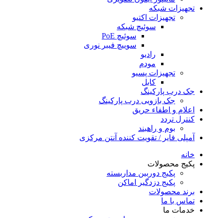
تجهیزات شبکه
تجهیزات اکتیو
سوئیچ شبکه
سوئیچ PoE
سوییچ فیبر نوری
رادیو
مودم
تجهیزات پسیو
کابل
جک درب پارکینگ
جک بازویی درب پارکینگ
اعلام و اطفاء حریق
کنترل تردد
بوم و راهبند
آمپلی فایر / تقویت کننده آنتن مرکزی
خانه
پکیج محصولات
پکیج دوربین مداربسته
پکیج دزدگیر اماکن
برند محصولات
تماس با ما
خدمات ما