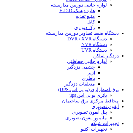
لوازم جانبی دوربین مداربسته
هارد دیسک-H.D.D
منبع تغذیه
کابل
رک دیواری
دستگاه ضبط تصاویر دوربین مداربسته
دستگاه DVR / XVR
دستگاه NVR
دستگاه UVR
دزدگیر اماکن
لوازم جانبی حفاظتی
چشمی دزدگیر
آژیر
باطری
متعلقات دزدگیر
برق اضطراری (یو پی اس-UPS)
باتری یو پی اس ups
محافظ مرکزی برق ساختمان
آیفون تصویری
پنل آیفون تصویری
مانیتور آیفون تصویری
تجهیزات شبکه
تجهیزات اکتیو