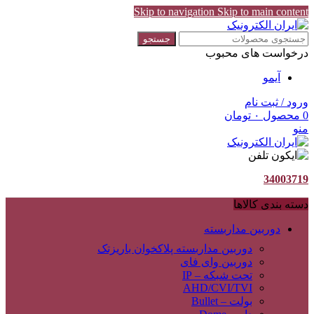
Skip to navigation
Skip to main content
جستجو
درخواست های محبوب
آیمو
ورود / ثبت نام
0
محصول
۰
تومان
منو
34003719
دسته بندی کالاها
دوربین مداربسته
دوربین مداربسته پلاکخوان باریزتک
دوربین وای فای
تحت شبکه – IP
AHD/CVI/TVI
بولت – Bullet