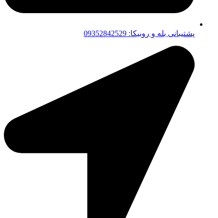
پشتیبانی بله و روبیکا: 09352842529