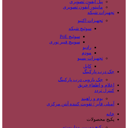
پنل آیفون تصویری
مانیتور آیفون تصویری
تجهیزات شبکه
تجهیزات اکتیو
سوئیچ شبکه
سوئیچ PoE
سوییچ فیبر نوری
رادیو
مودم
تجهیزات پسیو
کابل
جک درب پارکینگ
جک بازویی درب پارکینگ
اعلام و اطفاء حریق
کنترل تردد
بوم و راهبند
آمپلی فایر / تقویت کننده آنتن مرکزی
خانه
پکیج محصولات
پکیج دوربین مداربسته