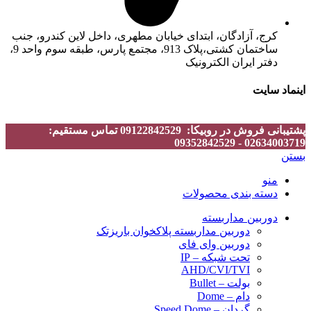
کرج، آزادگان، ابتدای خیابان مطهری، داخل لاین کندرو، جنب
ساختمان کشتی،پلاک 913، مجتمع پارس، طبقه سوم واحد 9،
دفتر ایران الکترونیک
اینماد سایت
پشتیبانی فروش در روبیکا: 09122842529 تماس مستقیم:
02634003719 - 09352842529
بستن
منو
دسته بندی محصولات
دوربین مداربسته
دوربین مداربسته پلاکخوان باریزتک
دوربین وای فای
تحت شبکه – IP
AHD/CVI/TVI
بولت – Bullet
دام – Dome
گردان – Speed Dome