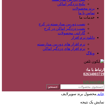
پکیج دزدگیر اماکن
برند محصولات
تماس با ما
خدمات ما
نصب دوربین مداربسته در کرج
نصب دزدگیر اماکن در کرج
گارانتی محصولات
دانلود نرم افزار
نرم افزار های دوربین مداربسته
نرم افزار های دزدگیر اماکن
وبلاگ
ارتباط با ما:
02634003719
02634416834
جستجو
خانه
محصول برند
سوپرلایف
نمایش یک نتیجه