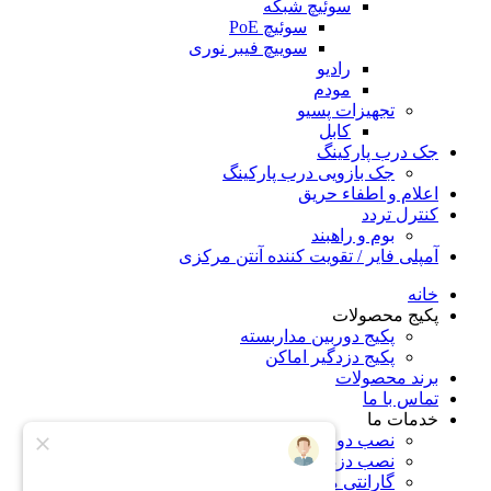
سوئیچ شبکه
سوئیچ PoE
سوییچ فیبر نوری
رادیو
مودم
تجهیزات پسیو
کابل
جک درب پارکینگ
جک بازویی درب پارکینگ
اعلام و اطفاء حریق
کنترل تردد
بوم و راهبند
آمپلی فایر / تقویت کننده آنتن مرکزی
خانه
پکیج محصولات
پکیج دوربین مداربسته
پکیج دزدگیر اماکن
برند محصولات
تماس با ما
خدمات ما
نصب دوربین مداربسته در کرج
نصب دزدگیر اماکن در کرج
گارانتی محصولات