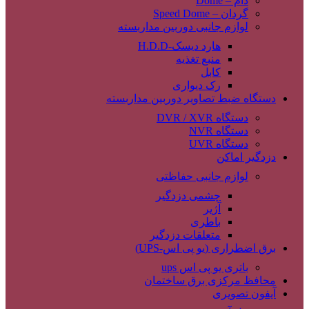
دام – Dome
گردان – Speed Dome
لوازم جانبی دوربین مداربسته
هارد دیسک-H.D.D
منبع تغذیه
کابل
رک دیواری
دستگاه ضبط تصاویر دوربین مداربسته
دستگاه DVR / XVR
دستگاه NVR
دستگاه UVR
دزدگیر اماکن
لوازم جانبی حفاظتی
چشمی دزدگیر
آژیر
باطری
متعلقات دزدگیر
برق اضطراری (یو پی اس-UPS)
باتری یو پی اس ups
محافظ مرکزی برق ساختمان
آیفون تصویری