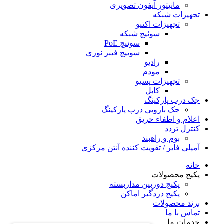
مانیتور آیفون تصویری
تجهیزات شبکه
تجهیزات اکتیو
سوئیچ شبکه
سوئیچ PoE
سوییچ فیبر نوری
رادیو
مودم
تجهیزات پسیو
کابل
جک درب پارکینگ
جک بازویی درب پارکینگ
اعلام و اطفاء حریق
کنترل تردد
بوم و راهبند
آمپلی فایر / تقویت کننده آنتن مرکزی
خانه
پکیج محصولات
پکیج دوربین مداربسته
پکیج دزدگیر اماکن
برند محصولات
تماس با ما
خدمات ما