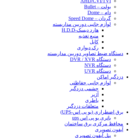
AHD/CVI/TVI
بولت – Bullet
دام – Dome
گردان – Speed Dome
لوازم جانبی دوربین مداربسته
هارد دیسک-H.D.D
منبع تغذیه
کابل
رک دیواری
دستگاه ضبط تصاویر دوربین مداربسته
دستگاه DVR / XVR
دستگاه NVR
دستگاه UVR
دزدگیر اماکن
لوازم جانبی حفاظتی
چشمی دزدگیر
آژیر
باطری
متعلقات دزدگیر
برق اضطراری (یو پی اس-UPS)
باتری یو پی اس ups
محافظ مرکزی برق ساختمان
آیفون تصویری
پنل آیفون تصویری