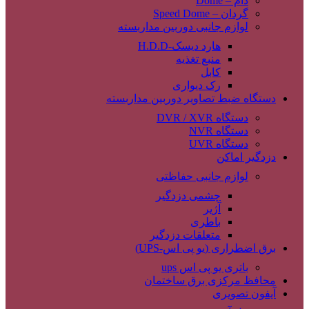
دام – Dome
گردان – Speed Dome
لوازم جانبی دوربین مداربسته
هارد دیسک-H.D.D
منبع تغذیه
کابل
رک دیواری
دستگاه ضبط تصاویر دوربین مداربسته
دستگاه DVR / XVR
دستگاه NVR
دستگاه UVR
دزدگیر اماکن
لوازم جانبی حفاظتی
چشمی دزدگیر
آژیر
باطری
متعلقات دزدگیر
برق اضطراری (یو پی اس-UPS)
باتری یو پی اس ups
محافظ مرکزی برق ساختمان
آیفون تصویری