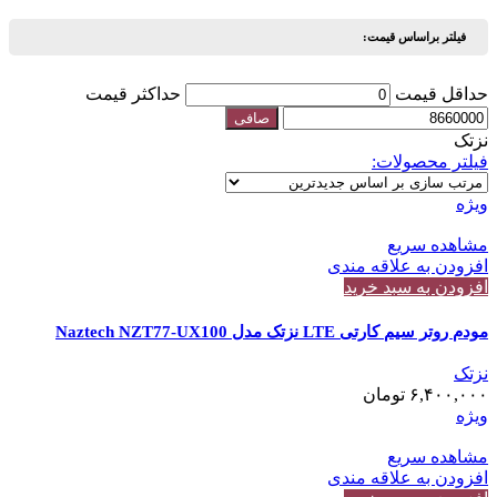
فیلتر براساس قیمت:
حداقل قیمت
حداكثر قيمت
صافی
نزتک
فیلتر محصولات:
ویژه
مشاهده سریع
افزودن به علاقه مندی
افزودن به سبد خرید
مودم روتر سیم کارتی LTE نزتک مدل Naztech NZT77-UX100
نزتک
۶,۴۰۰,۰۰۰
تومان
ویژه
مشاهده سریع
افزودن به علاقه مندی