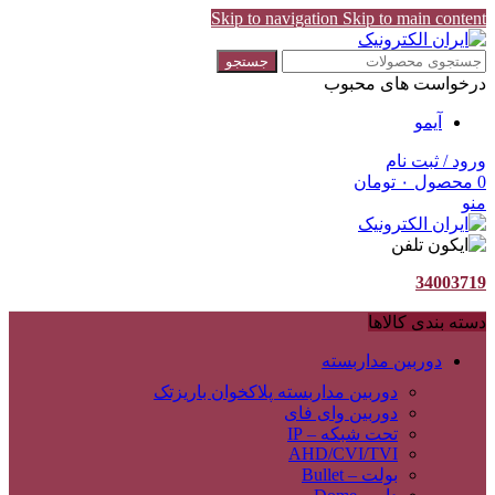
Skip to navigation
Skip to main content
جستجو
درخواست های محبوب
آیمو
ورود / ثبت نام
0
محصول
۰
تومان
منو
34003719
دسته بندی کالاها
دوربین مداربسته
دوربین مداربسته پلاکخوان باریزتک
دوربین وای فای
تحت شبکه – IP
AHD/CVI/TVI
بولت – Bullet