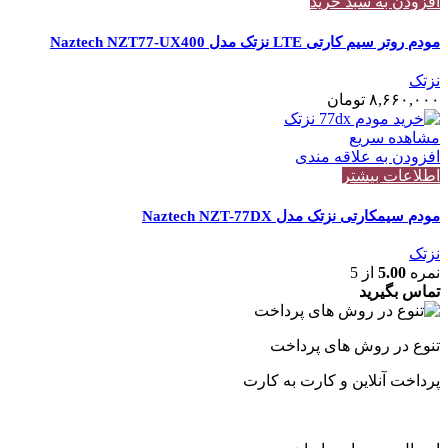
افزودن به سبد خرید
مودم روتر سیم کارتی LTE نزتک مدل Naztech NZT77-UX400
نزتک
۸,۶۶۰,۰۰۰
تومان
مشاهده سریع
افزودن به علاقه مندی
اطلاعات بیشتر
مودم سیمکارتی نزتک مدل Naztech NZT-77DX
نزتک
نمره
5.00
از 5
تماس بگیرید
تنوع در روش های پرداخت
پرداخت آنلاین و کارت به کارت