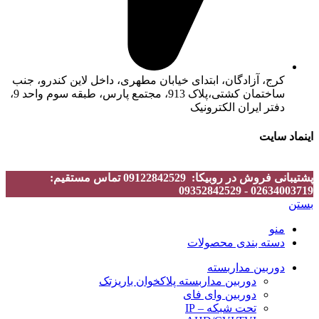
کرج، آزادگان، ابتدای خیابان مطهری، داخل لاین کندرو، جنب
ساختمان کشتی،پلاک 913، مجتمع پارس، طبقه سوم واحد 9،
دفتر ایران الکترونیک
اینماد سایت
پشتیبانی فروش در روبیکا: 09122842529 تماس مستقیم:
02634003719 - 09352842529
بستن
منو
دسته بندی محصولات
دوربین مداربسته
دوربین مداربسته پلاکخوان باریزتک
دوربین وای فای
تحت شبکه – IP