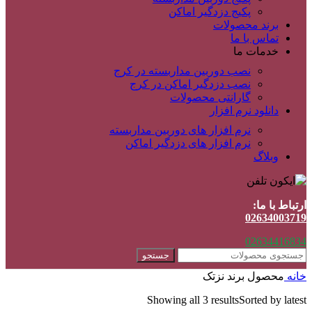
پکیج دزدگیر اماکن
برند محصولات
تماس با ما
خدمات ما
نصب دوربین مداربسته در کرج
نصب دزدگیر اماکن در کرج
گارانتی محصولات
دانلود نرم افزار
نرم افزار های دوربین مداربسته
نرم افزار های دزدگیر اماکن
وبلاگ
ارتباط با ما:
02634003719
02634416834
جستجو
خانه
محصول برند
نزتک
Showing all 3 results
Sorted by latest