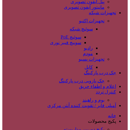
پنل آیفون تصویری
مانیتور آیفون تصویری
تجهیزات شبکه
تجهیزات اکتیو
سوئیچ شبکه
سوئیچ PoE
سوییچ فیبر نوری
رادیو
مودم
تجهیزات پسیو
کابل
جک درب پارکینگ
جک بازویی درب پارکینگ
اعلام و اطفاء حریق
کنترل تردد
بوم و راهبند
آمپلی فایر / تقویت کننده آنتن مرکزی
خانه
پکیج محصولات
پکیج دوربین مداربسته