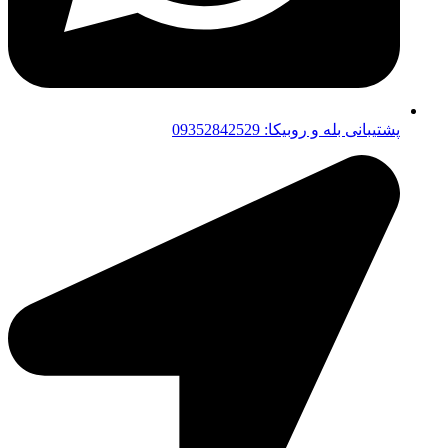
پشتیبانی بله و روبیکا: 09352842529