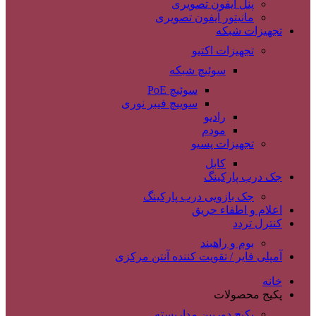
پنل آیفون تصویری
مانیتور آیفون تصویری
تجهیزات شبکه
تجهیزات اکتیو
سوئیچ شبکه
سوئیچ PoE
سوییچ فیبر نوری
رادیو
مودم
تجهیزات پسیو
کابل
جک درب پارکینگ
جک بازویی درب پارکینگ
اعلام و اطفاء حریق
کنترل تردد
بوم و راهبند
آمپلی فایر / تقویت کننده آنتن مرکزی
خانه
پکیج محصولات
پکیج دوربین مداربسته