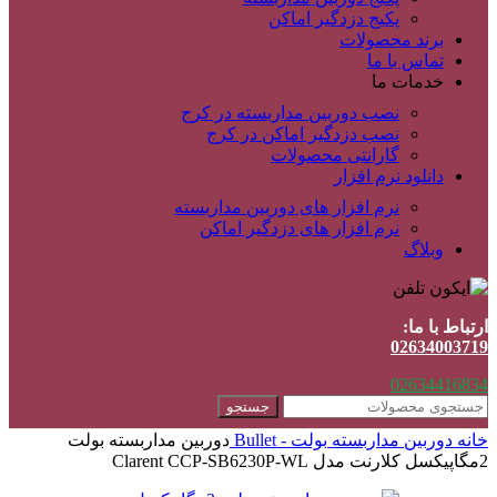
پکیج دزدگیر اماکن
برند محصولات
تماس با ما
خدمات ما
نصب دوربین مداربسته در کرج
نصب دزدگیر اماکن در کرج
گارانتی محصولات
دانلود نرم افزار
نرم افزار های دوربین مداربسته
نرم افزار های دزدگیر اماکن
وبلاگ
ارتباط با ما:
02634003719
02634416834
جستجو
خانه
دوربین مداربسته
بولت - Bullet
دوربین مداربسته بولت
2مگاپیکسل کلارنت مدل Clarent CCP-SB6230P-WL