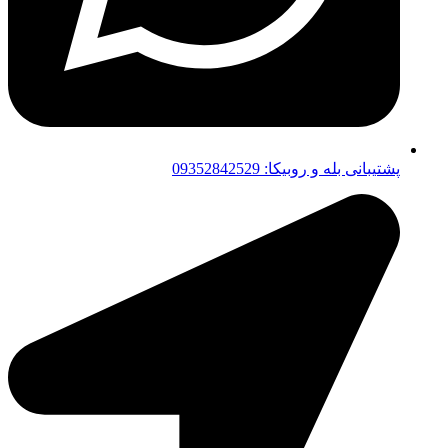
پشتیبانی بله و روبیکا: 09352842529