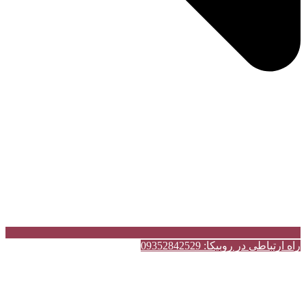
راه ارتباطی در روبیکا: 09352842529