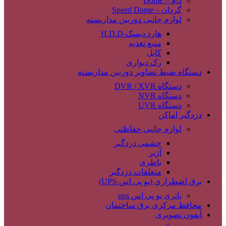
دام – Dome
گردان – Speed Dome
لوازم جانبی دوربین مداربسته
هارد دیسک-H.D.D
منبع تغذیه
کابل
رک دیواری
دستگاه ضبط تصاویر دوربین مداربسته
دستگاه DVR / XVR
دستگاه NVR
دستگاه UVR
دزدگیر اماکن
لوازم جانبی حفاظتی
چشمی دزدگیر
آژیر
باطری
متعلقات دزدگیر
برق اضطراری (یو پی اس-UPS)
باتری یو پی اس ups
محافظ مرکزی برق ساختمان
آیفون تصویری