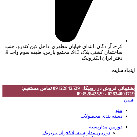
کرج، آزادگان، ابتدای خیابان مطهری، داخل لاین کندرو، جنب
ساختمان کشتی،پلاک 913، مجتمع پارس، طبقه سوم واحد 9،
دفتر ایران الکترونیک
اینماد سایت
پشتیبانی فروش در روبیکا: 09122842529 تماس مستقیم:
02634003719 - 09352842529
بستن
منو
دسته بندی محصولات
دوربین مداربسته
دوربین مداربسته پلاکخوان باریزتک