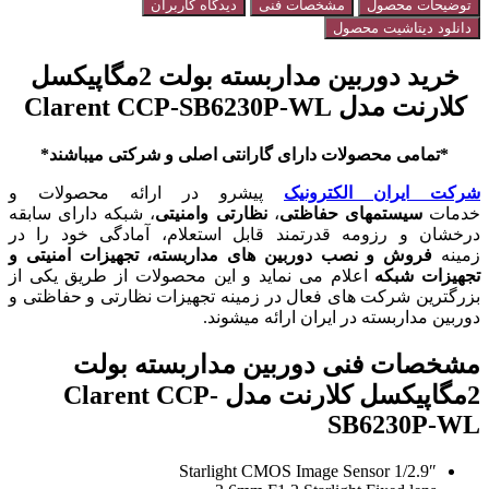
توضیحات محصول
مشخصات فنی
دیدگاه کاربران
دانلود دیتاشیت محصول
خرید دوربین مداربسته بولت 2مگاپیکسل
کلارنت مدل Clarent CCP-SB6230P-WL
*تمامی محصولات دارای گارانتی اصلی و شرکتی میباشند*
شرکت ایران الکترونیک
پیشرو در ارائه محصولات و
خدمات
سیستمهای حفاظتی
،
نظارتی و
امنیتی
، شبکه دارای سابقه
درخشان و رزومه قدرتمند قابل استعلام، آمادگی خود را در
زمینه
فروش و
نصب
دوربین های مداربسته، تجهیزات امنیتی و
تجهیزات شبکه
اعلام می نماید و این محصولات از طریق یکی از
بزرگترین شرکت های فعال در زمینه تجهیزات نظارتی و حفاظتی و
دوربین مداربسته در ایران ارائه میشوند.
مشخصات فنی دوربین مداربسته بولت
2مگاپیکسل کلارنت مدل Clarent CCP-
SB6230P-WL
1/2.9″ Starlight CMOS Image Sensor