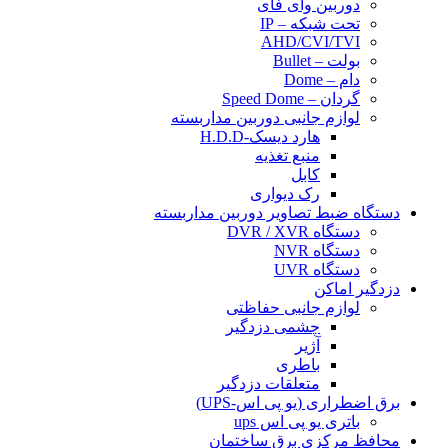
دوربین وای فای
تحت شبکه – IP
AHD/CVI/TVI
بولت – Bullet
دام – Dome
گردان – Speed Dome
لوازم جانبی دوربین مداربسته
هارد دیسک-H.D.D
منبع تغذیه
کابل
رک دیواری
دستگاه ضبط تصاویر دوربین مداربسته
دستگاه DVR / XVR
دستگاه NVR
دستگاه UVR
دزدگیر اماکن
لوازم جانبی حفاظتی
چشمی دزدگیر
آژیر
باطری
متعلقات دزدگیر
برق اضطراری (یو پی اس-UPS)
باتری یو پی اس ups
محافظ مرکزی برق ساختمان