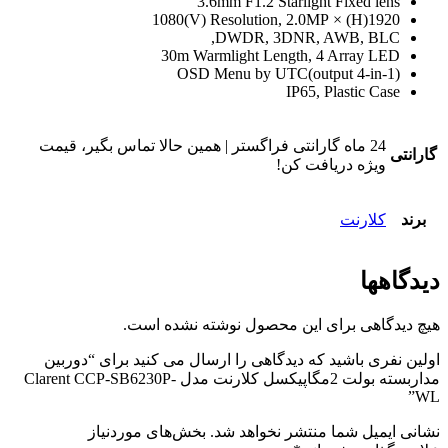
3.6mm F1.2 Starlight Fixed lens
1920(H) × 1080(V) Resolution, 2.0MP
DWDR, 3DNR, AWB, BLC,
30m Warmlight Length, 4 Array LED
OSD Menu by UTC(output 4-in-1)
IP65, Plastic Case
24 ماه گارانتی فراگستر | همین حالا تماس بگیر، قیمت
گارانتی
ویژه دریافت کن!
برند
کلارنت
دیدگاهها
هیچ دیدگاهی برای این محصول نوشته نشده است.
اولین نفری باشید که دیدگاهی را ارسال می کنید برای “دوربین
مداربسته بولت 2مگاپیکسل کلارنت مدل Clarent CCP-SB6230P-
WL”
نشانی ایمیل شما منتشر نخواهد شد.
بخش‌های موردنیاز