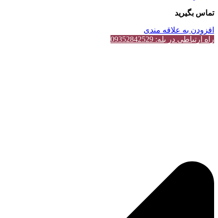
تماس بگیرید
افزودن به علاقه مندی
راه ارتباطی در بله: 09352842529