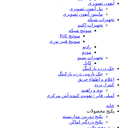
آیفون تصویری
پنل آیفون تصویری
مانیتور آیفون تصویری
تجهیزات شبکه
تجهیزات اکتیو
سوئیچ شبکه
سوئیچ PoE
سوییچ فیبر نوری
رادیو
مودم
تجهیزات پسیو
کابل
جک درب پارکینگ
جک بازویی درب پارکینگ
اعلام و اطفاء حریق
کنترل تردد
بوم و راهبند
آمپلی فایر / تقویت کننده آنتن مرکزی
خانه
پکیج محصولات
پکیج دوربین مداربسته
پکیج دزدگیر اماکن
برند محصولات