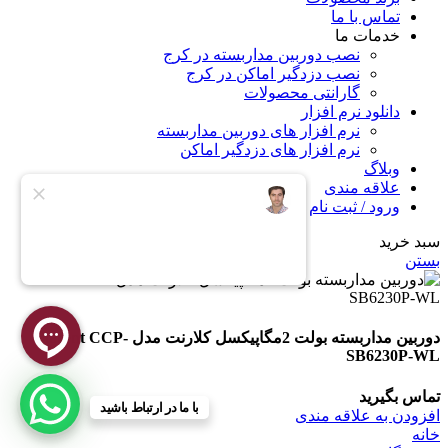
تماس با ما
خدمات ما
نصب دوربین مداربسته در کرج
نصب دزدگیر اماکن در کرج
گارانتی محصولات
دانلود نرم افزار
نرم افزار های دوربین مداربسته
نرم افزار های دزدگیر اماکن
وبلاگ
علاقه مندی
ورود / ثبت نام
سبد خرید
بستن
دوربین مداربسته بولت 2مگاپیکسل کلارنت مدل Clarent CCP-
SB6230P-WL
تماس بگیرید
با ما در ارتباط باشید
افزودن به علاقه مندی
خانه