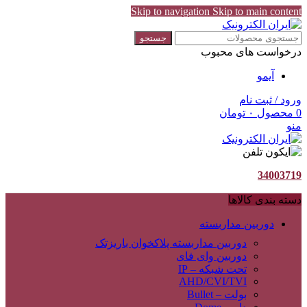
Skip to navigation
Skip to main content
جستجو
درخواست های محبوب
آیمو
ورود / ثبت نام
0
محصول
۰
تومان
منو
34003719
دسته بندی کالاها
دوربین مداربسته
دوربین مداربسته پلاکخوان باریزتک
دوربین وای فای
تحت شبکه – IP
AHD/CVI/TVI
بولت – Bullet