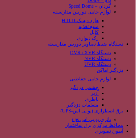
دام – Dome
گردان – Speed Dome
لوازم جانبی دوربین مداربسته
هارد دیسک-H.D.D
منبع تغذیه
کابل
رک دیواری
دستگاه ضبط تصاویر دوربین مداربسته
دستگاه DVR / XVR
دستگاه NVR
دستگاه UVR
دزدگیر اماکن
لوازم جانبی حفاظتی
چشمی دزدگیر
آژیر
باطری
متعلقات دزدگیر
برق اضطراری (یو پی اس-UPS)
باتری یو پی اس ups
محافظ مرکزی برق ساختمان
آیفون تصویری