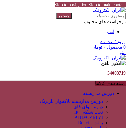
Skip to navigation
Skip to main content
جستجو
درخواست های محبوب
آیمو
ورود / ثبت نام
0
محصول
۰
تومان
منو
34003719
دسته بندی کالاها
دوربین مداربسته
دوربین مداربسته پلاکخوان باریزتک
دوربین وای فای
تحت شبکه – IP
AHD/CVI/TVI
بولت – Bullet