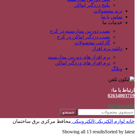
پکیج دزدگیر اماکن
برند محصولات
تماس با ما
خدمات ما
نصب دوربین مداربسته در کرج
نصب دزدگیر اماکن در کرج
گارانتی محصولات
دانلود نرم افزار
نرم افزار های دوربین مداربسته
نرم افزار های دزدگیر اماکن
وبلاگ
ارتباط با ما:
02634003719
02634416834
جستجو
خانه
لوازم الکتریکی/الکترونیکی
محافظ مرکزی برق ساختمان
Showing all 13 results
Sorted by latest