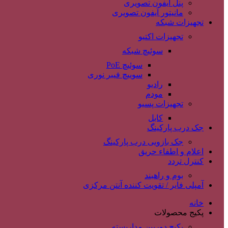
پنل آیفون تصویری
مانیتور آیفون تصویری
تجهیزات شبکه
تجهیزات اکتیو
سوئیچ شبکه
سوئیچ PoE
سوییچ فیبر نوری
رادیو
مودم
تجهیزات پسیو
کابل
جک درب پارکینگ
جک بازویی درب پارکینگ
اعلام و اطفاء حریق
کنترل تردد
بوم و راهبند
آمپلی فایر / تقویت کننده آنتن مرکزی
خانه
پکیج محصولات
پکیج دوربین مداربسته