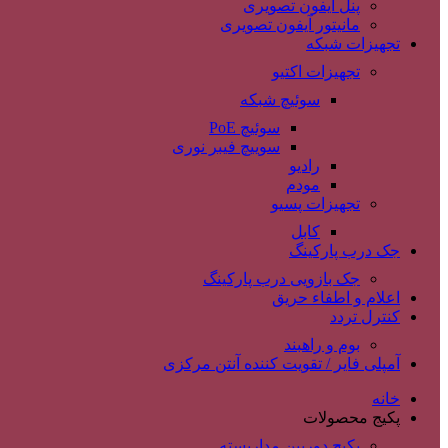
پنل آیفون تصویری
مانیتور آیفون تصویری
تجهیزات شبکه
تجهیزات اکتیو
سوئیچ شبکه
سوئیچ PoE
سوییچ فیبر نوری
رادیو
مودم
تجهیزات پسیو
کابل
جک درب پارکینگ
جک بازویی درب پارکینگ
اعلام و اطفاء حریق
کنترل تردد
بوم و راهبند
آمپلی فایر / تقویت کننده آنتن مرکزی
خانه
پکیج محصولات
پکیج دوربین مداربسته