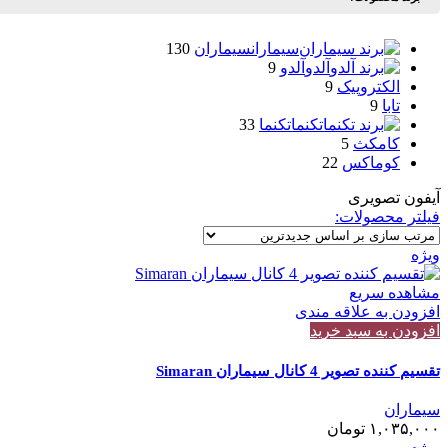
سیماران
سیماران
130
آلدو
آلدو
9
الکتروپیک
9
تابا
9
تکنما
تکنما
33
کامکث
5
کوماکس
22
آیفون تصویری
فیلتر محصولات:
ویژه
مشاهده سریع
افزودن به علاقه مندی
افزودن به سبد خرید
تقسیم کننده تصویر 4 کانال سیماران Simaran
سیماران
۱,۰۳۵,۰۰۰
تومان
ویژه