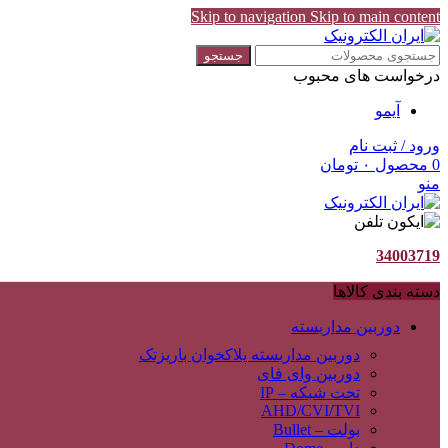
Skip to navigation
Skip to main content
جستجو
درخواست های محبوب
آیمو
ورود / ثبت نام
0
محصول
۰
تومان
منو
34003719
دسته بندی کالاها
دوربین مداربسته
دوربین مداربسته پلاکخوان باریزتک
دوربین وای فای
تحت شبکه – IP
AHD/CVI/TVI
بولت – Bullet