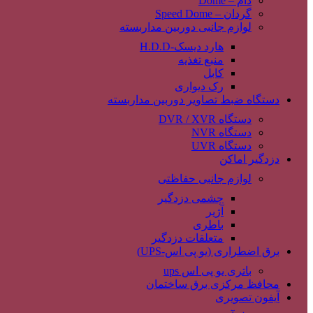
دام – Dome
گردان – Speed Dome
لوازم جانبی دوربین مداربسته
هارد دیسک-H.D.D
منبع تغذیه
کابل
رک دیواری
دستگاه ضبط تصاویر دوربین مداربسته
دستگاه DVR / XVR
دستگاه NVR
دستگاه UVR
دزدگیر اماکن
لوازم جانبی حفاظتی
چشمی دزدگیر
آژیر
باطری
متعلقات دزدگیر
برق اضطراری (یو پی اس-UPS)
باتری یو پی اس ups
محافظ مرکزی برق ساختمان
آیفون تصویری