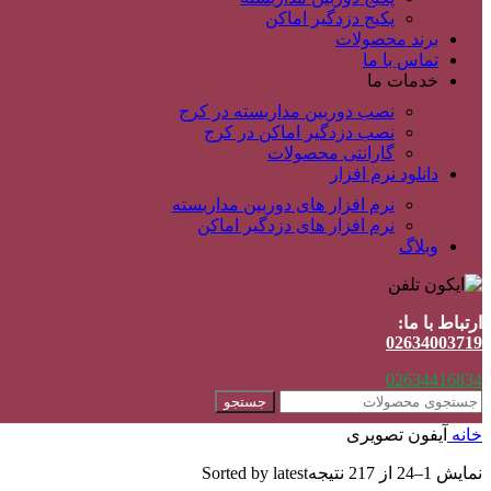
پکیج دزدگیر اماکن
برند محصولات
تماس با ما
خدمات ما
نصب دوربین مداربسته در کرج
نصب دزدگیر اماکن در کرج
گارانتی محصولات
دانلود نرم افزار
نرم افزار های دوربین مداربسته
نرم افزار های دزدگیر اماکن
وبلاگ
ارتباط با ما:
02634003719
02634416834
جستجو
خانه
آیفون تصویری
نمایش 1–24 از 217 نتیجه
Sorted by latest