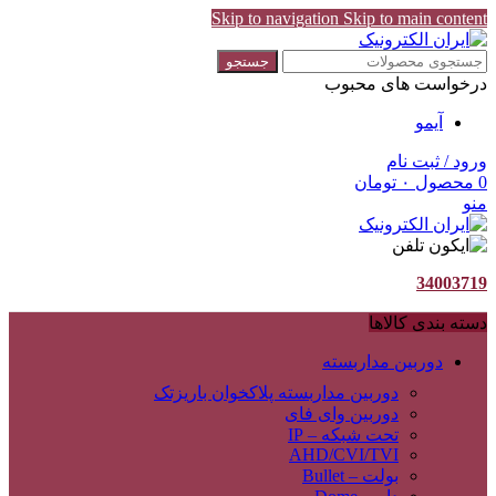
Skip to navigation
Skip to main content
جستجو
درخواست های محبوب
آیمو
ورود / ثبت نام
0
محصول
۰
تومان
منو
34003719
دسته بندی کالاها
دوربین مداربسته
دوربین مداربسته پلاکخوان باریزتک
دوربین وای فای
تحت شبکه – IP
AHD/CVI/TVI
بولت – Bullet