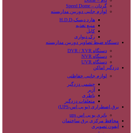
دام – Dome
گردان – Speed Dome
لوازم جانبی دوربین مداربسته
هارد دیسک-H.D.D
منبع تغذیه
کابل
رک دیواری
دستگاه ضبط تصاویر دوربین مداربسته
دستگاه DVR / XVR
دستگاه NVR
دستگاه UVR
دزدگیر اماکن
لوازم جانبی حفاظتی
چشمی دزدگیر
آژیر
باطری
متعلقات دزدگیر
برق اضطراری (یو پی اس-UPS)
باتری یو پی اس ups
محافظ مرکزی برق ساختمان
آیفون تصویری