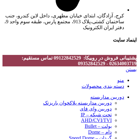
کرج، آزادگان، ابتدای خیابان مطهری، داخل لاین کندرو، جنب
ساختمان کشتی،پلاک 913، مجتمع پارس، طبقه سوم واحد 9،
دفتر ایران الکترونیک
اینماد سایت
پشتیبانی فروش در روبیکا: 09122842529 تماس مستقیم:
02634003719 - 09352842529
بستن
منو
دسته بندی محصولات
دوربین مداربسته
دوربین مداربسته پلاکخوان باریزتک
دوربین وای فای
تحت شبکه – IP
AHD/CVI/TVI
بولت – Bullet
دام – Dome
گردان – Speed Dome