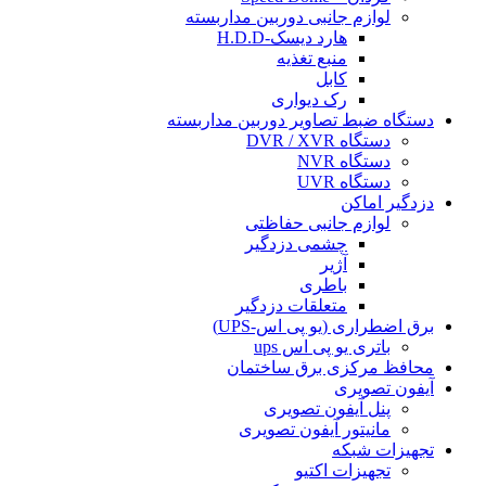
لوازم جانبی دوربین مداربسته
هارد دیسک-H.D.D
منبع تغذیه
کابل
رک دیواری
دستگاه ضبط تصاویر دوربین مداربسته
دستگاه DVR / XVR
دستگاه NVR
دستگاه UVR
دزدگیر اماکن
لوازم جانبی حفاظتی
چشمی دزدگیر
آژیر
باطری
متعلقات دزدگیر
برق اضطراری (یو پی اس-UPS)
باتری یو پی اس ups
محافظ مرکزی برق ساختمان
آیفون تصویری
پنل آیفون تصویری
مانیتور آیفون تصویری
تجهیزات شبکه
تجهیزات اکتیو