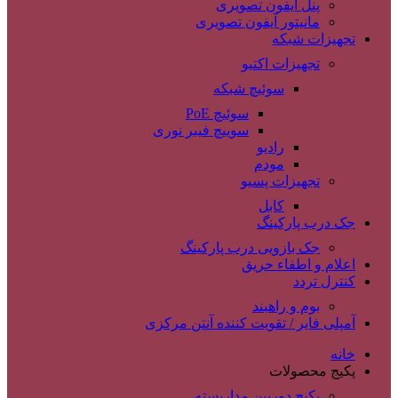
پنل آیفون تصویری
مانیتور آیفون تصویری
تجهیزات شبکه
تجهیزات اکتیو
سوئیچ شبکه
سوئیچ PoE
سوییچ فیبر نوری
رادیو
مودم
تجهیزات پسیو
کابل
جک درب پارکینگ
جک بازویی درب پارکینگ
اعلام و اطفاء حریق
کنترل تردد
بوم و راهبند
آمپلی فایر / تقویت کننده آنتن مرکزی
خانه
پکیج محصولات
پکیج دوربین مداربسته