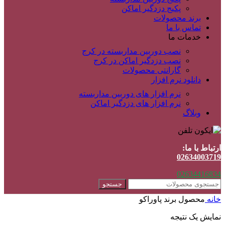
پکیج دزدگیر اماکن
برند محصولات
تماس با ما
خدمات ما
نصب دوربین مداربسته در کرج
نصب دزدگیر اماکن در کرج
گارانتی محصولات
دانلود نرم افزار
نرم افزار های دوربین مداربسته
نرم افزار های دزدگیر اماکن
وبلاگ
ارتباط با ما:
02634003719
02634416834
جستجو
خانه
محصول برند
پاوراکو
نمایش یک نتیجه