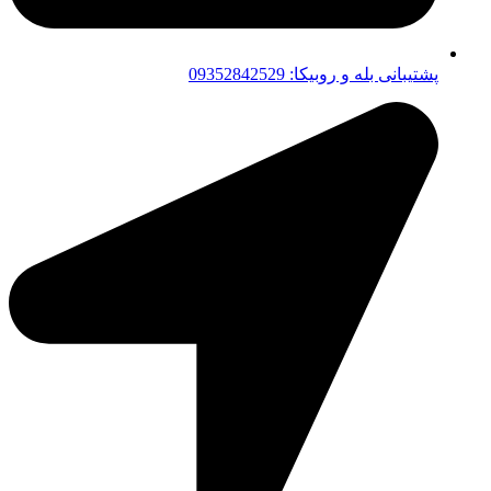
پشتیبانی بله و روبیکا: 09352842529