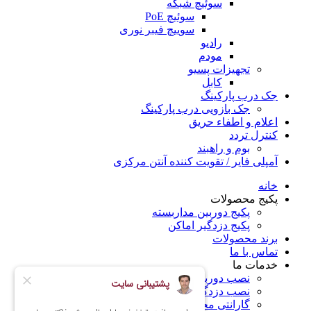
سوئیچ شبکه
سوئیچ PoE
سوییچ فیبر نوری
رادیو
مودم
تجهیزات پسیو
کابل
جک درب پارکینگ
جک بازویی درب پارکینگ
اعلام و اطفاء حریق
کنترل تردد
بوم و راهبند
آمپلی فایر / تقویت کننده آنتن مرکزی
خانه
پکیج محصولات
پکیج دوربین مداربسته
پکیج دزدگیر اماکن
برند محصولات
تماس با ما
خدمات ما
نصب دوربین مداربسته در کرج
نصب دزدگیر اماکن در کرج
گارانتی محصولات