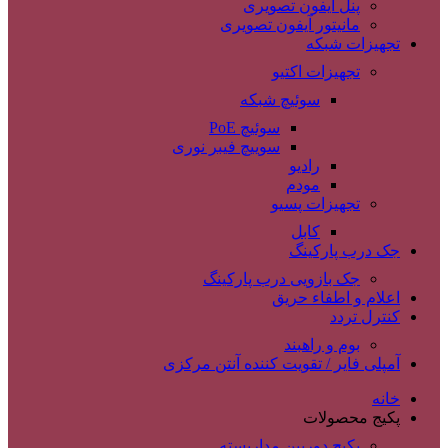
پنل آیفون تصویری
مانیتور آیفون تصویری
تجهیزات شبکه
تجهیزات اکتیو
سوئیچ شبکه
سوئیچ PoE
سوییچ فیبر نوری
رادیو
مودم
تجهیزات پسیو
کابل
جک درب پارکینگ
جک بازویی درب پارکینگ
اعلام و اطفاء حریق
کنترل تردد
بوم و راهبند
آمپلی فایر / تقویت کننده آنتن مرکزی
خانه
پکیج محصولات
پکیج دوربین مداربسته