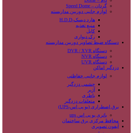
دام – Dome
گردان – Speed Dome
لوازم جانبی دوربین مداربسته
هارد دیسک-H.D.D
منبع تغذیه
کابل
رک دیواری
دستگاه ضبط تصاویر دوربین مداربسته
دستگاه DVR / XVR
دستگاه NVR
دستگاه UVR
دزدگیر اماکن
لوازم جانبی حفاظتی
چشمی دزدگیر
آژیر
باطری
متعلقات دزدگیر
برق اضطراری (یو پی اس-UPS)
باتری یو پی اس ups
محافظ مرکزی برق ساختمان
آیفون تصویری