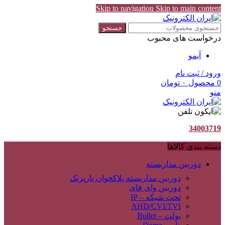
Skip to navigation
Skip to main content
جستجو
درخواست های محبوب
آیمو
ورود / ثبت نام
0
محصول
۰
تومان
منو
34003719
دسته بندی کالاها
دوربین مداربسته
دوربین مداربسته پلاکخوان باریزتک
دوربین وای فای
تحت شبکه – IP
AHD/CVI/TVI
بولت – Bullet