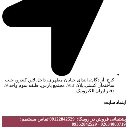
کرج، آزادگان، ابتدای خیابان مطهری، داخل لاین کندرو، جنب
ساختمان کشتی،پلاک 913، مجتمع پارس، طبقه سوم واحد 9،
دفتر ایران الکترونیک
اینماد سایت
پشتیبانی فروش در روبیکا: 09122842529 تماس مستقیم:
02634003719 - 09352842529