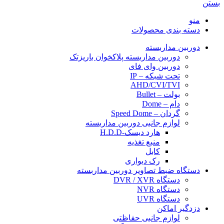
بستن
منو
دسته بندی محصولات
دوربین مداربسته
دوربین مداربسته پلاکخوان باریزتک
دوربین وای فای
تحت شبکه – IP
AHD/CVI/TVI
بولت – Bullet
دام – Dome
گردان – Speed Dome
لوازم جانبی دوربین مداربسته
هارد دیسک-H.D.D
منبع تغذیه
کابل
رک دیواری
دستگاه ضبط تصاویر دوربین مداربسته
دستگاه DVR / XVR
دستگاه NVR
دستگاه UVR
دزدگیر اماکن
لوازم جانبی حفاظتی