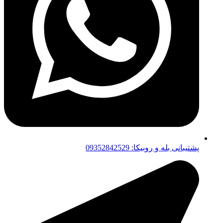
پشتیبانی بله و روبیکا: 09352842529