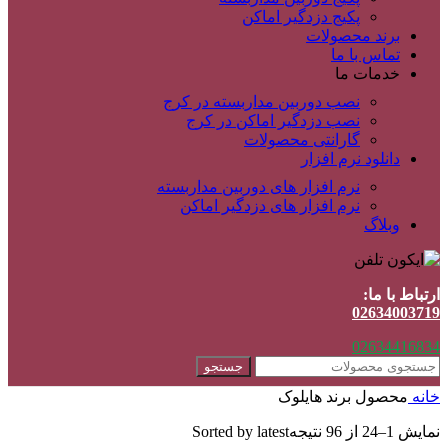
پکیج دزدگیر اماکن
برند محصولات
تماس با ما
خدمات ما
نصب دوربین مداربسته در کرج
نصب دزدگیر اماکن در کرج
گارانتی محصولات
دانلود نرم افزار
نرم افزار های دوربین مداربسته
نرم افزار های دزدگیر اماکن
وبلاگ
ارتباط با ما:
02634003719
02634416834
جستجو
خانه
محصول برند
هایلوک
نمایش 1–24 از 96 نتیجه
Sorted by latest