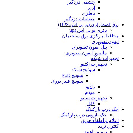
چشمی دزدگیر
آژیر
باطری
متعلقات دزدگیر
برق اضطراری (یو پی اس-UPS)
باتری یو پی اس ups
محافظ مرکزی برق ساختمان
آیفون تصویری
پنل آیفون تصویری
مانیتور آیفون تصویری
تجهیزات شبکه
تجهیزات اکتیو
سوئیچ شبکه
سوئیچ PoE
سوییچ فیبر نوری
رادیو
مودم
تجهیزات پسیو
کابل
جک درب پارکینگ
جک بازویی درب پارکینگ
اعلام و اطفاء حریق
کنترل تردد
بوم و راهبند