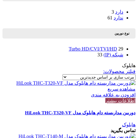
دارد
3
ندارد
61
نوع دوربین
Turbo HD/CVI/TVI/HD
29
شبکه (IP)
33
هایلوک
فیلتر محصولات:
مشاهده سریع
افزودن به علاقه مندی
اطلاعات بیشتر
دوربین مداربسته دام هایلوک مدل HiLook THC-T320-VF
هایلوک
تماس بگیرید