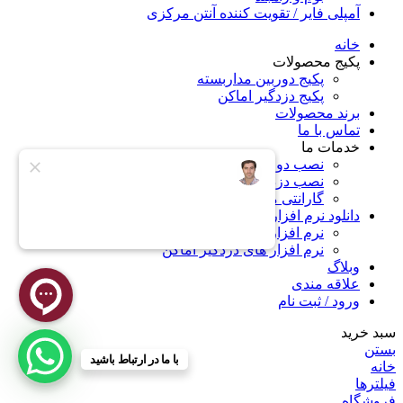
آمپلی فایر / تقویت کننده آنتن مرکزی
خانه
پکیج محصولات
پکیج دوربین مداربسته
پکیج دزدگیر اماکن
برند محصولات
تماس با ما
خدمات ما
نصب دوربین مداربسته در کرج
نصب دزدگیر اماکن در کرج
گارانتی محصولات
دانلود نرم افزار
نرم افزار های دوربین مداربسته
نرم افزار های دزدگیر اماکن
وبلاگ
علاقه مندی
ورود / ثبت نام
سبد خرید
بستن
با ما در ارتباط باشید
خانه
فیلترها
فروشگاه